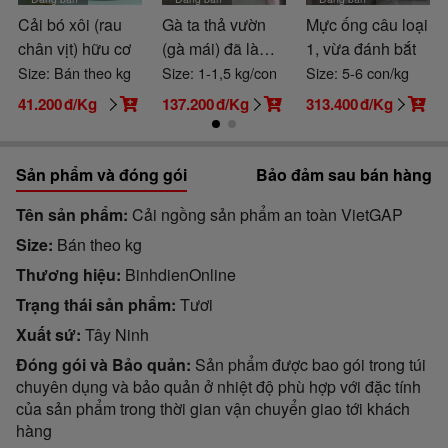
Cải bó xôi (rau
Gà ta thả vườn
Mực ống câu loại
chân vịt) hữu cơ
(gà mái) đã làm
1, vừa đánh bắt
sạch
Size: Bán theo kg
Size: 1-1,5 kg/con
Size: 5-6 con/kg
41.200
đ/Kg
137.200
đ/Kg
313.400
đ/Kg
Sản phẩm và đóng gói
Bảo đảm sau bán hàng
Tên sản phẩm
Cải ngồng sản phẩm an toàn VietGAP
Size
Bán theo kg
Thương hiệu
BinhdienOnline
Trạng thái sản phẩm
Tươi
Xuất sứ
Tây Ninh
Đóng gói và Bảo quản
Sản phẩm được bao gói trong túi
chuyên dụng và bảo quản ở nhiệt độ phù hợp với đặc tính
của sản phẩm trong thời gian vận chuyển giao tới khách
hàng