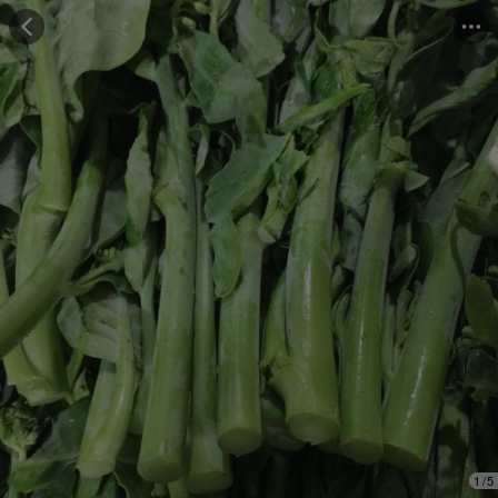
Những người đã mua cảm thấy
"Hương vị tuyệt vời"
Những người đã mua đánh giá
"Trọng lượng đủ"
1
/
5