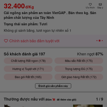
32.400
đ/Kg
Góp ý
Cải ngồng sản phẩm an toàn VietGAP . Bán theo kg.
Sản
phẩm chất lượng của Tây Ninh
Trạng thái sản phẩm:
Tươi
Không gì sánh bằng, tươi ngon tự nhiên số 1
Chính sách bảo đảm tuyệt vời
Số khách đánh giá
197
Khen ngợi
87%
Chất lượng Rất ngon (
178
)
Màu sắc Rất tốt (
175
)
Hương vị Tuyệt vời (
171
)
Trọng lượng Đủ (
175
)
Bao gói Rất tốt (
165
)
Giờ giao hàng Rất tốt (
172
)
Đánh giá sản phẩm này
Thường được nấu với
1
/
9
(Bấm
để thêm vào giỏ)