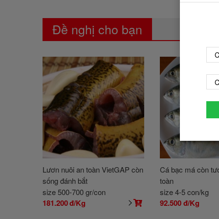
Đề nghị cho bạn
C
C
Lươn nuôi an toàn VietGAP còn
Cá bạc má còn tươ
sống đánh bắt
toàn
size 500-700 gr/con
size 4-5 con/kg
181.200
đ/Kg
92.500
đ/Kg