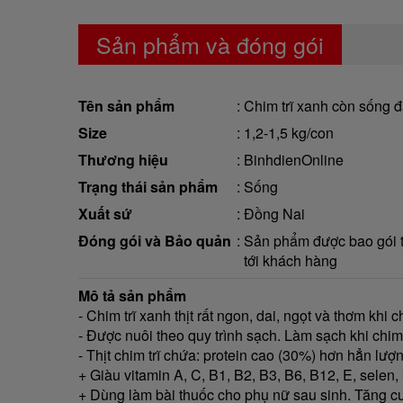
Sản phẩm và đóng gói
Tên sản phẩm
Chim trĩ xanh còn sống đ
Size
1,2-1,5 kg/con
Thương hiệu
BinhdienOnline
Trạng thái sản phẩm
Sống
Xuất sứ
Đồng Nai
Đóng gói và Bảo quản
Sản phẩm được bao gói tr
tới khách hàng
Mô tả sản phẩm
- Chim trĩ xanh thịt rất ngon, dai, ngọt và thơm khi c
- Được nuôi theo quy trình sạch. Làm sạch khi chi
- Thịt chim trĩ chứa: protein cao (30%) hơn hẳn lượng
+ Giàu vitamin A, C, B1, B2, B3, B6, B12, E, selen,
+ Dùng làm bài thuốc cho phụ nữ sau sinh. Tăng c