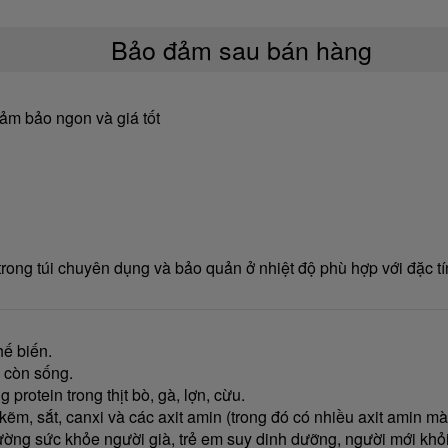
Bảo đảm sau bán hàng
ảm bảo ngon và giá tốt
ong túi chuyên dụng và bảo quản ở nhiệt độ phù hợp với đặc tí
hế biến.
m còn sống.
 protein trong thịt bò, gà, lợn, cừu.
 kẽm, sắt, canxi và các axit amin (trong đó có nhiều axit amin m
ường sức khỏe người già, trẻ em suy dinh dưỡng, người mới kh