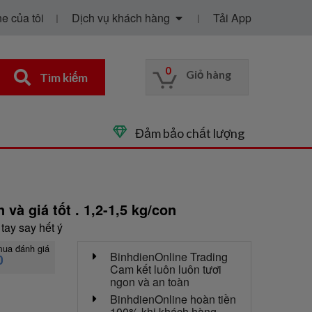
e của tôi
Dịch vụ khách hàng
Tải App
0
Giỏ hàng
Tìm kiếm
Đảm bảo chất lượng
và giá tốt . 1,2-1,5 kg/con
tay say hết ý
mua đánh giá
BinhdienOnline Trading
0
Cam kết luôn luôn tươi
ngon và an toàn
BinhdienOnline hoàn tiền
100% khi khách hàng