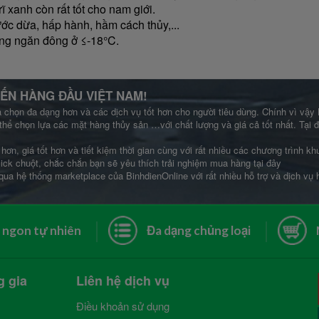
 xanh còn rất tốt cho nam giới.
ớc dừa, hấp hành, hầm cách thủy,...
ong ngăn đông ở ≤-18°C.
ẾN HÀNG ĐẦU VIỆT NAM!
a chọn đa dạng hơn và các dịch vụ tốt hơn cho người tiêu dùng. Chính vì vậy
thể chọn lựa các mặt hàng thủy sản …với chất lượng và giá cả tốt nhất. Tại
hơn, giá tốt hơn và tiết kiệm thời gian cùng với rất nhiều các chương trình 
lick chuột, chắc chắn bạn sẽ yêu thích trải nghiệm mua hàng tại đây
qua hệ thống marketplace của BinhdienOnline với rất nhiều hỗ trợ và dịch vụ
 ngon tự nhiên
Đa dạng chủng loại
g gia
Liên hệ dịch vụ
Điều khoản sử dụng