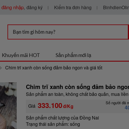
g
đăng nhập
,
Kiểm tra đơn hàng
BinhdienOlin
đăng ký
Khuyến mãi HOT
Sản phẩm mới lạ
Chim trĩ xanh còn sống đảm bảo ngon và giá tốt
Chim trĩ xanh còn sống đảm bảo ngon 
Sản phẩm an toàn, không chất bảo quản, mua liền 
Số người đã 
333.100
Giá
đ/Kg
4
Sản phẩm chất lượng của Đồng Nai
Trạng thái sản phẩm:
sống