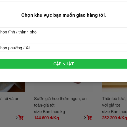
Chọn khu vực bạn muốn giao hàng tới.
họn tỉnh / thành phố
họn phường / Xã
CẬP NHẬT
i rói và an
Sườn già heo thơm ngon, an
Thăn bò tươi
toàn-giá tốt
vời giá tốt
size Bán theo kg
size Bán the
144.600
đ/Kg
252.200
đ/K