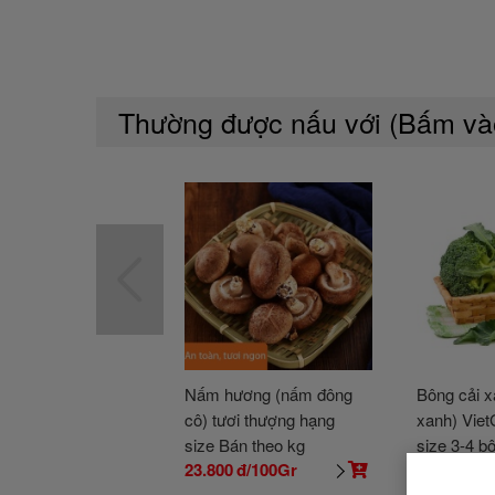
Thường được nấu với (Bấm v
Nấm hương (nấm đông
Bông cải x
cô) tươi thượng hạng
xanh) Vie
size Bán theo kg
size 3-4 b
23.800
đ/100Gr
44.000
đ/