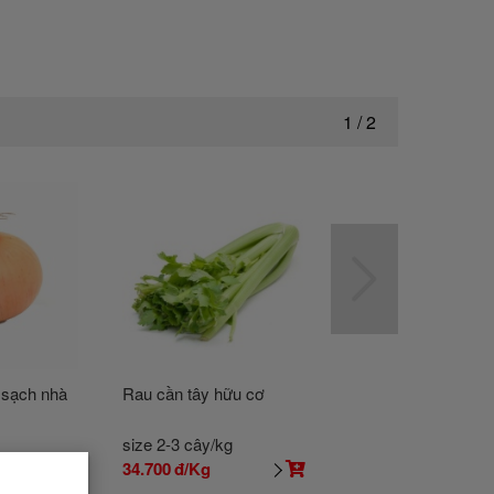
1
/
2
 sạch nhà
Rau cần tây hữu cơ
Xà lách lô lô xanh,
phẩm an toàn Vie
size 2-3 cây/kg
size Bán theo kg
34.700
đ/Kg
5.560
đ/100Gr