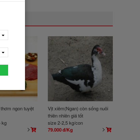
, thơm ngon tuyệt
Vịt xiêm(Ngan) còn sống nuôi
thiên nhiên giá tốt
o kg
size 2-2,5 kg/con
g
79.000
đ/Kg