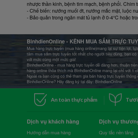
nhược thần kinh, bệnh tim mạch, bệnh phổi. Chim trĩ
- Chế biến: nướng muối ớt, nướng mắc mật, luộc nư
- Bảo quản trong ngăn mát tủ lạnh ở 0-4°C hoặc tr
BinhdienOnline
- KÊNH MUA SẮM TRỰC TUY
Mua hàng trực tuyến (mua hàng online)mang lại sự tiện lợi, lự
tâm mua sắm trực tuyến tốt nhất cho người tiêu dùng, bạn có 
với mức cùng một mức giá!
BinhdienOnline - mua hàng trực tuyến dễ dàng hơn, thuận tiện 
hàng online thỏa thích mà BinhdienOnline mang lại chỉ với 1 c
Ngoài ra bạn cũng có thể tham gia bán hàng trực tuyến thông 
BinhdienOnline? Hãy đăng ký tại đây:
BinhdienOnline
An toàn thực phẩm
Tươi
Dịch vụ khách hàng
Dịch vụ thươn
Hướng dẫn mua hàng
Quy tắc nền tảng