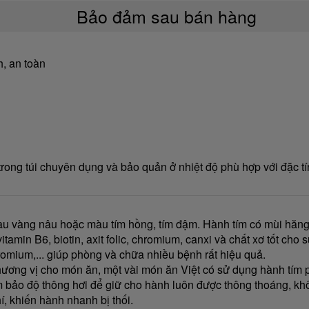
Bảo đảm sau bán hàng
, an toàn
ong túi chuyên dụng và bảo quản ở nhiệt độ phù hợp với đặc tí
àu vàng nâu hoặc màu tím hồng, tím đậm. Hành tím có mùi hăng, 
tamin B6, biotin, axit folic, chromium, canxi và chất xơ tốt ch
hromium,... giúp phòng và chữa nhiều bệnh rất hiệu quả.
ơng vị cho món ăn, một vài món ăn Việt có sử dụng hành tím phi
ảm bảo độ thông hơi để giữ cho hành luôn được thông thoáng, k
, khiến hành nhanh bị thối.