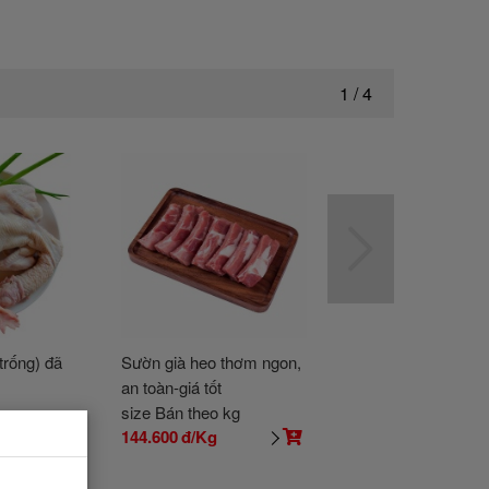
1
/
4
 trống) đã
Sườn già heo thơm ngon,
Cải xoăn (cải Kale)
an toàn-giá tốt
cơ
on
size Bán theo kg
size Bán theo kg
144.600
đ/Kg
57.100
đ/Kg