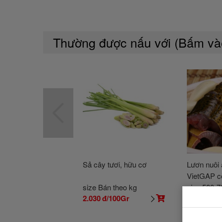
Thường được nấu với (Bấm v
Sả cây tươi, hữu cơ
Lươn nuôi 
VietGAP c
bắt
size Bán theo kg
size 500-7
2.030
đ/100Gr
181.200
đ