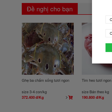
Đề nghị cho bạn
C
C
Ghẹ ba chấm sống tươi ngon
Tim heo tươi ngon 
size 3-4 con/kg
size Bán theo kg
372.400
đ/Kg
190.800
đ/Kg