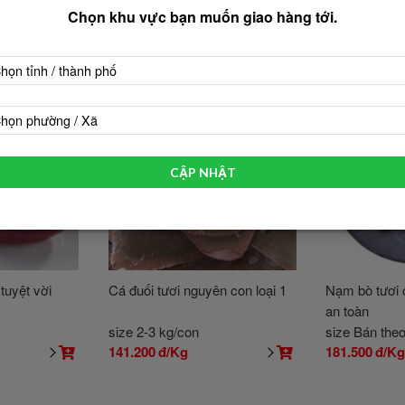
Chọn khu vực bạn muốn giao hàng tới.
họn tỉnh / thành phố
họn phường / Xã
CẬP NHẬT
tuyệt vời
Cá đuối tươi nguyên con loại 1
Nạm bò tươi c
an toàn
size 2-3 kg/con
size Bán the
141.200
đ/Kg
181.500
đ/K