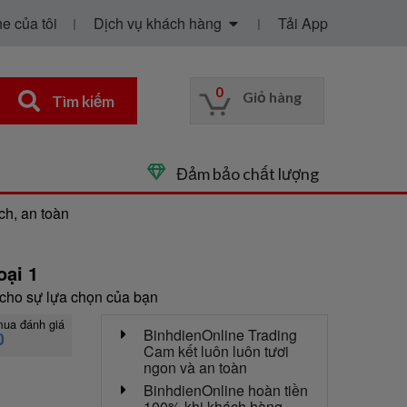
e của tôi
Dịch vụ khách hàng
Tải App
0
Giỏ hàng
Tìm kiếm
Đảm bảo chất lượng
ch, an toàn
oại 1
cho sự lựa chọn của bạn
mua đánh giá
BinhdienOnline Trading
0
Cam kết luôn luôn tươi
ngon và an toàn
BinhdienOnline hoàn tiền
100% khi khách hàng