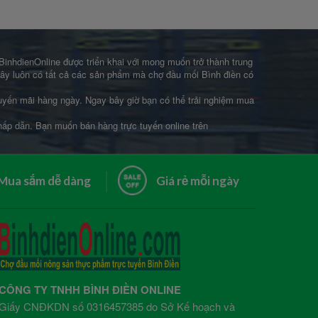
 BinhdienOnline được triển khai với mong muốn trở thành trung
 đây luôn có tất cả các sản phẩm mà chợ đầu mối Bình điền có
khuyến mãi hàng ngày. Ngay bây giờ bạn có thể trải nghiệm mua
 hấp dẫn. Bạn muốn bán hàng trực tuyến online trên
Mua sắm dễ dàng
Giá rẻ mỗi ngày
CÔNG TY TNHH BÌNH ĐIỀN ONLINE
Giấy CNĐKDN số 0316457385 do Sở Kế hoạch và