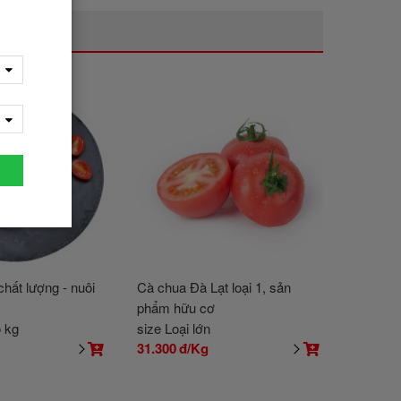
hất lượng - nuôi
Cà chua Đà Lạt loại 1, sản
phẩm hữu cơ
o kg
size Loại lớn
g
31.300
đ/Kg