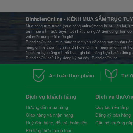
BinhdienOnline
- KÊNH MUA SẮM TRỰC TUY
Mua hàng trực tuyến (mua hàng online)mang lại sự tiện lợi, lự
tâm mua sắm trực tuyến tốt nhất cho người tiêu dùng, bạn có 
với mức cùng một mức giá!
BinhdienOnline - mua hàng trực tuyến dễ dàng hơn, thuận tiện 
hàng online thỏa thích mà BinhdienOnline mang lại chỉ với 1 c
Ngoài ra bạn cũng có thể tham gia bán hàng trực tuyến thông 
BinhdienOnline? Hãy đăng ký tại đây:
BinhdienOnline
An toàn thực phẩm
Tươi
Dịch vụ khách hàng
Dịch vụ thươn
Hướng dẫn mua hàng
Quy tắc nền tảng
Giao hàng và nhận hàng
Đăng ký bán hàng
Huỷ đơn hàng, đổi trả, hoàn tiền
Câu hỏi thường gặ
Phương thức thanh toán