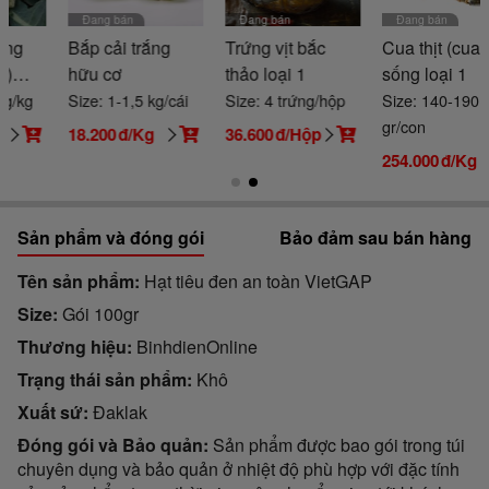
Đang bán
Đang bán
Đang bán
Trứng vịt bắc
Cua thịt (cua Y)
Tôm sú sống,
thảo loại 1
sống loại 1
nuôi sinh thái
Size: 4 trứng/hộp
Size: 140-190
Size: 30-35 con/kg
gr/con
36.600
đ/Hộp
218.200
đ/Kg
254.000
đ/Kg
Sản phẩm và đóng gói
Bảo đảm sau bán hàng
Tên sản phẩm
Hạt tiêu đen an toàn VietGAP
Size
Gói 100gr
Thương hiệu
BinhdienOnline
Trạng thái sản phẩm
Khô
Xuất sứ
Đaklak
Đóng gói và Bảo quản
Sản phẩm được bao gói trong túi
chuyên dụng và bảo quản ở nhiệt độ phù hợp với đặc tính