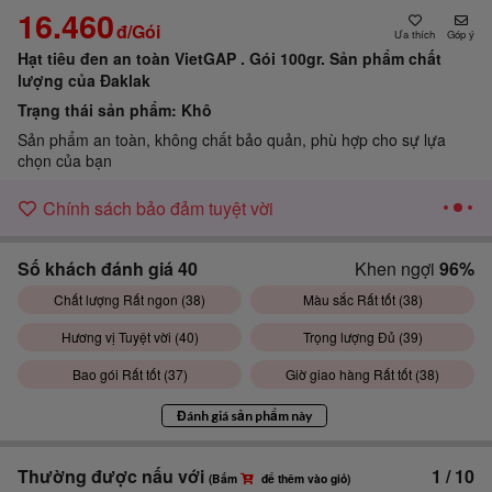
16.460
đ/Gói
Góp ý
Hạt tiêu đen an toàn VietGAP . Gói 100gr.
Sản phẩm chất
lượng của Đaklak
Trạng thái sản phẩm:
Khô
Sản phẩm an toàn, không chất bảo quản, phù hợp cho sự lựa
chọn của bạn
Chính sách bảo đảm tuyệt vời
Số khách đánh giá
40
Khen ngợi
96%
Chất lượng Rất ngon (
38
)
Màu sắc Rất tốt (
38
)
Hương vị Tuyệt vời (
40
)
Trọng lượng Đủ (
39
)
Bao gói Rất tốt (
37
)
Giờ giao hàng Rất tốt (
38
)
Đánh giá sản phẩm này
Thường được nấu với
1
/
10
(Bấm
để thêm vào giỏ)