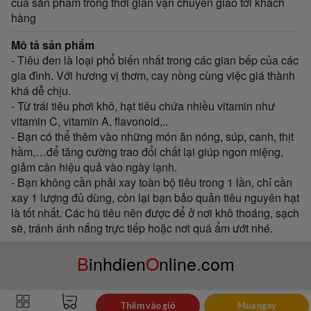
của sản phẩm trong thời gian vận chuyển giao tới khách
hàng
Mô tả sản phẩm
- Tiêu đen là loại phổ biến nhất trong các gian bếp của các
gia đình. Với hương vị thơm, cay nồng cùng việc giá thành
khá dễ chịu.
- Từ trái tiêu phơi khô, hạt tiêu chứa nhiều vitamin như
vitamin C, vitamin A, flavonoid,..
- Bạn có thể thêm vào những món ăn nóng, súp, canh, thịt
hầm,…để tăng cường trao đổi chất lại giúp ngon miệng,
giảm cân hiệu quả vào ngày lạnh.
- Bạn không cần phải xay toàn bộ tiêu trong 1 lần, chỉ cần
xay 1 lượng đủ dùng, còn lại bạn bảo quản tiêu nguyên hạt
là tốt nhất. Các hũ tiêu nên được để ở nơi khô thoáng, sạch
sẽ, tránh ánh nắng trực tiếp hoặc nơi quá ẩm ướt nhé.
B
inhdien
O
nline
.
com
Thêm vào giỏ
Mua ngay