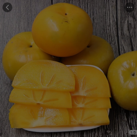
Những người đã mua cảm thấy
"Hương vị tuyệt vời"
Những người đã mua đánh giá
"Trọng lượng đủ"
1
/
5