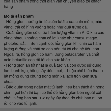
của sản phẩm trong thời gian vận chuyển giao tới khách
hàng
Mô tả sản phẩm
- Hồng giòn thường ăn lúc còn tươi chưa chín mềm, màu
vàng, trái có hình vuông hoặc như quả trứng gà.
- Quả hồng giòn có chứa hàm lượng vitamin A, C khá cao
cùng nhiều khoáng chất có lợi khác như canxi, magie,
photpho, sắt,... Bên cạnh đó, hồng giòn khi chín có hàm
lượng đường và chất xơ cao nên rất tốt cho hệ tiêu hóa.
Ngoài ra, hồng giòn có hàm lượng betacaroten và chất
acid betunilic cao rất tốt cho sức khỏe.
- Hồng giòn ăn tốt nhất là quả tươi và còn được sử dụng
làm bánh kẹo, hồng sấy dẻo, mứt,... hoặc chế biến thành
lát mỏng dùng chung trong món xà lách trộn kem sữa
chua.
- Bảo quản trong ngăn mát tủ lạnh, nếu bạn thích ăn hồng
chín ngọt hơn thì bạn có thể để hồng giòn bên ngoài cột
chặt miệng bao sau 1-2 ngày tùy theo độ chín bạn muốn
rồi cho vào tủ lạnh.