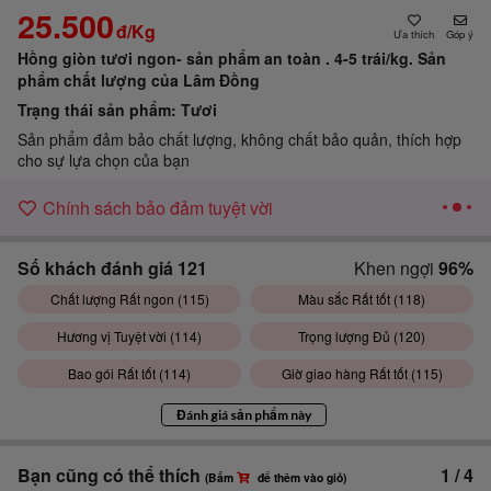
25.500
đ/Kg
Góp ý
Hồng giòn tươi ngon- sản phẩm an toàn . 4-5 trái/kg.
Sản
phẩm chất lượng của Lâm Đồng
Trạng thái sản phẩm:
Tươi
Sản phẩm đảm bảo chất lượng, không chất bảo quản, thích hợp
cho sự lựa chọn của bạn
Chính sách bảo đảm tuyệt vời
Số khách đánh giá
121
Khen ngợi
96%
Chất lượng Rất ngon (
115
)
Màu sắc Rất tốt (
118
)
Hương vị Tuyệt vời (
114
)
Trọng lượng Đủ (
120
)
Bao gói Rất tốt (
114
)
Giờ giao hàng Rất tốt (
115
)
Đánh giá sản phẩm này
Bạn cũng có thể thích
1
/
4
(Bấm
để thêm vào giỏ)