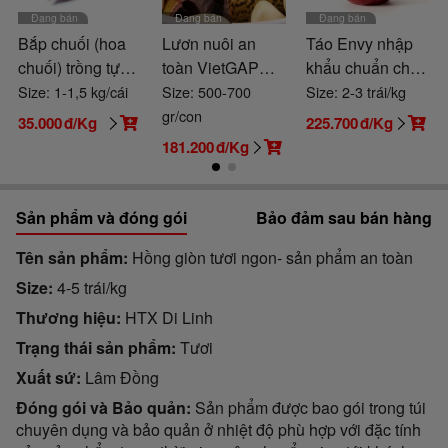
Đang bán
Đang bán
Đang bán
Bắp chuối (hoa
Lươn nuôi an
Táo Envy nhập
chuối) trồng tự
toàn VietGAP
khẩu chuẩn chất
nhiên
còn sống đánh
lượng
Size: 1-1,5 kg/cái
Size: 500-700
Size: 2-3 trái/kg
bắt
gr/con
35.000
đ/Kg
225.700
đ/Kg
181.200
đ/Kg
Sản phẩm và đóng gói
Bảo đảm sau bán hàng
Tên sản phẩm
Hồng giòn tươi ngon- sản phẩm an toàn
Size
4-5 trái/kg
Thương hiệu
HTX Di Linh
Trạng thái sản phẩm
Tươi
Xuất sứ
Lâm Đồng
Đóng gói và Bảo quản
Sản phẩm được bao gói trong túi
chuyên dụng và bảo quản ở nhiệt độ phù hợp với đặc tính