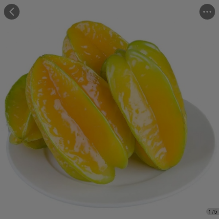
Những người đã mua cảm thấy
"Hương vị tuyệt vời"
Những người đã mua đánh giá
"Trọng lượng đủ"
1
/
5