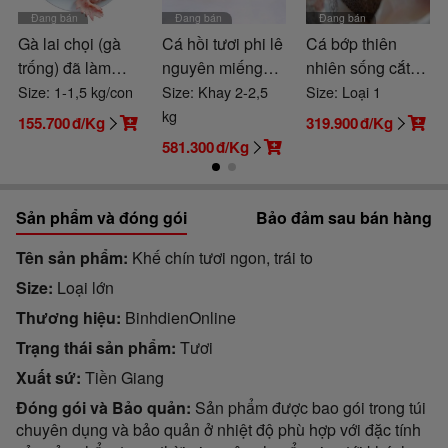
Đang bán
Đang bán
Đang bán
Gà lai chọi (gà
Cá hồi tươi phi lê
Cá bớp thiên
trống) đã làm
nguyên miếng
nhiên sống cắt
sạch
tươi ngon và an
khoanh tươi ngon
Size: 1-1,5 kg/con
Size: Khay 2-2,5
Size: Loại 1
toàn
kg
155.700
đ/Kg
319.900
đ/Kg
581.300
đ/Kg
Sản phẩm và đóng gói
Bảo đảm sau bán hàng
Tên sản phẩm
Khế chín tươi ngon, trái to
Size
Loại lớn
Thương hiệu
BinhdienOnline
Trạng thái sản phẩm
Tươi
Xuất sứ
Tiền Giang
Đóng gói và Bảo quản
Sản phẩm được bao gói trong túi
chuyên dụng và bảo quản ở nhiệt độ phù hợp với đặc tính