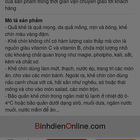
của sản phẩm trong thời gian vận chuyển giao tới khách
hàng
Mô tả sản phẩm
- Quả khế là quả mọng, da quả mỏng, mịn và bóng, khế
chín màu vàng đậm.
- Khế chín không chỉ có hàm lượng calo thấp mà còn là
nguồn giàu vitamin C và vitamin B, chứa một lượng nhỏ
các khoáng chất quan trọng như magie, photpho, kali, sắt,
kẽm và chất xơ.
- Khế chín dùng làm mứt, thạch, nước ép, trang trí các món
ăn, cho vào các món bánh. Ngoài ra, khế chín còn dùng
nấu canh chua với cá, hải sản như nghêu, sò hoặc thái
mỏng và cho vào món salad, các món trộn.
- Bảo quản khế chín trong ngăn mát tủ lạnh ở nhiệt độ 0-
4°C hoặc bảo quản dưới dạng sirô, muối dưa, ngâm nước
muối, nước mắm để ăn...
B
inhdien
O
nline
.
com