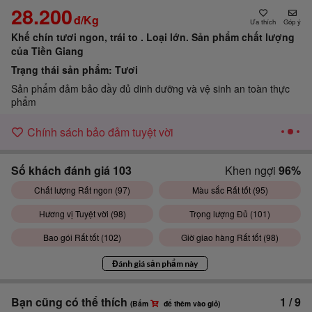
28.200
đ/Kg
Góp ý
Khế chín tươi ngon, trái to . Loại lớn.
Sản phẩm chất lượng
của Tiền Giang
Trạng thái sản phẩm:
Tươi
Sản phẩm đảm bảo đầy đủ dinh dưỡng và vệ sinh an toàn thực
phẩm
Chính sách bảo đảm tuyệt vời
Số khách đánh giá
103
Khen ngợi
96%
Chất lượng Rất ngon (
97
)
Màu sắc Rất tốt (
95
)
Hương vị Tuyệt vời (
98
)
Trọng lượng Đủ (
101
)
Bao gói Rất tốt (
102
)
Giờ giao hàng Rất tốt (
98
)
Đánh giá sản phẩm này
Bạn cũng có thể thích
1
/
9
(Bấm
để thêm vào giỏ)