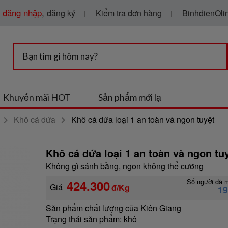
g
đăng nhập
,
Kiểm tra đơn hàng
BinhdienOlin
đăng ký
Khuyến mãi HOT
Sản phẩm mới lạ
Khô cá dứa
Khô cá dứa loại 1 an toàn và ngon tuyệt
Khô cá dứa loại 1 an toàn và ngon tuy
Không gì sánh bằng, ngon không thể cưỡng
Số người đã 
424.300
Giá
đ/Kg
1
Sản phẩm chất lượng của Kiên Giang
Trạng thái sản phẩm:
khô