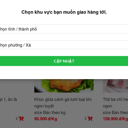
Chọn khu vực bạn muốn giao hàng tới.
họn tỉnh / thành phố
họn phường / Xã
CẬP NHẬT
i 1, ăn là
Khúc giữa cánh gà tươi loại lớn
Thịt ba chỉ he
ngon tuyệt
ngon
size Bán theo kg
size Bán the
90.000
đ/Kg
158.900
đ/K