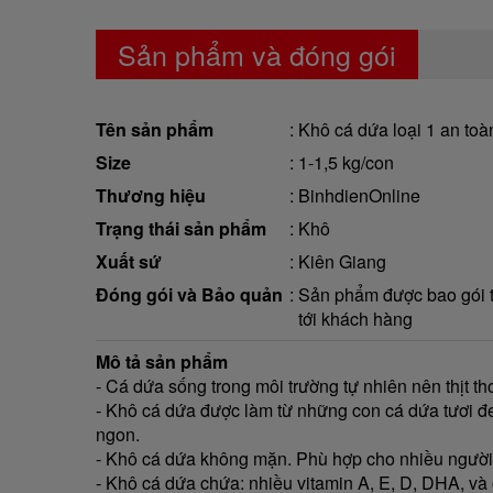
Sản phẩm và đóng gói
Tên sản phẩm
Khô cá dứa loại 1 an toà
Size
1-1,5 kg/con
Thương hiệu
BinhdienOnline
Trạng thái sản phẩm
Khô
Xuất sứ
Kiên Giang
Đóng gói và Bảo quản
Sản phẩm được bao gói tr
tới khách hàng
Mô tả sản phẩm
- Cá dứa sống trong môi trường tự nhiên nên thịt t
- Khô cá dứa được làm từ những con cá dứa tươi đem l
ngon.
- Khô cá dứa không mặn. Phù hợp cho nhiều người
- Khô cá dứa chứa: nhiều vitamin A, E, D, DHA, và 