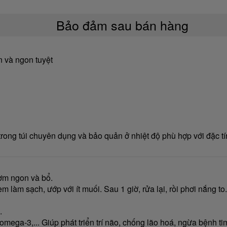
Bảo đảm sau bán hàng
n và ngon tuyệt
ong túi chuyên dụng và bảo quản ở nhiệt độ phù hợp với đặc tí
hơm ngon và bổ.
àm sạch, ướp với ít muối. Sau 1 giờ, rửa lại, rồi phơi nắng to. N
.
omega-3,... Giúp phát triển trí não, chống lão hoá, ngừa bệnh ti