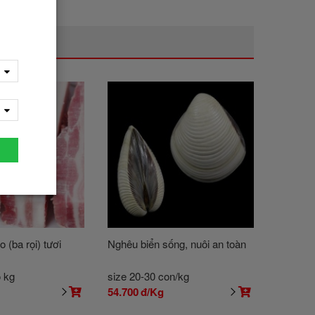
o (ba rọi) tươi
Nghêu biển sống, nuôi an toàn
o kg
size 20-30 con/kg
g
54.700
đ/Kg