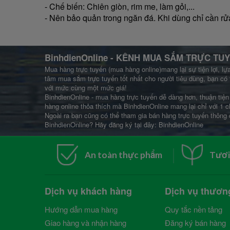
- Chế biến: Chiên giòn, rim me, làm gỏi,...
- Nên bảo quản trong ngăn đá. Khi dùng chỉ cần rử
BinhdienOnline
- KÊNH MUA SẮM TRỰC TUY
Mua hàng trực tuyến (mua hàng online)mang lại sự tiện lợi, lự
tâm mua sắm trực tuyến tốt nhất cho người tiêu dùng, bạn có 
với mức cùng một mức giá!
BinhdienOnline - mua hàng trực tuyến dễ dàng hơn, thuận tiện 
hàng online thỏa thích mà BinhdienOnline mang lại chỉ với 1 c
Ngoài ra bạn cũng có thể tham gia bán hàng trực tuyến thông 
BinhdienOnline? Hãy đăng ký tại đây:
BinhdienOnline
An toàn thực phẩm
Tươi
Dịch vụ khách hàng
Dịch vụ thươn
Hướng dẫn mua hàng
Quy tắc nền tảng
Giao hàng và nhận hàng
Đăng ký bán hàng