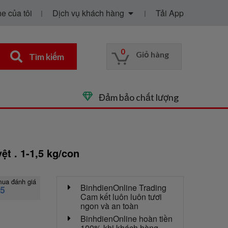
e của tôi
Dịch vụ khách hàng
Tải App
0
Giỏ hàng
Tìm kiếm
Đảm bảo chất lượng
ệt . 1-1,5 kg/con
mua đánh giá
BinhdienOnline Trading
95
Cam kết luôn luôn tươi
ngon và an toàn
BinhdienOnline hoàn tiền
100% khi khách hàng