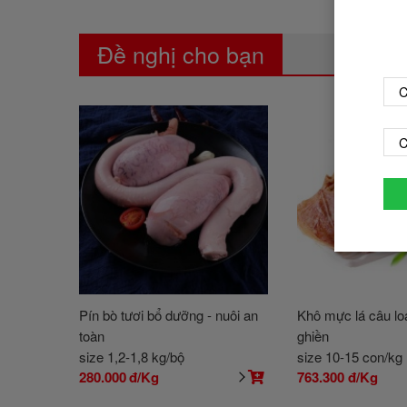
Đề nghị cho bạn
C
C
Pín bò tươi bổ dưỡng - nuôi an
Khô mực lá câu loạ
toàn
ghiền
size 1,2-1,8 kg/bộ
size 10-15 con/kg
280.000
đ/Kg
763.300
đ/Kg