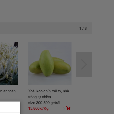
1
/
3
on an toàn
Xoài keo chín trái to, nhà
Đậu bắp hữu cơ, an
trồng tự nhiên
và tươi ngon
kg
size 300-500 gr/trái
size Bán theo kg
15.800
đ/Kg
36.500
đ/Kg