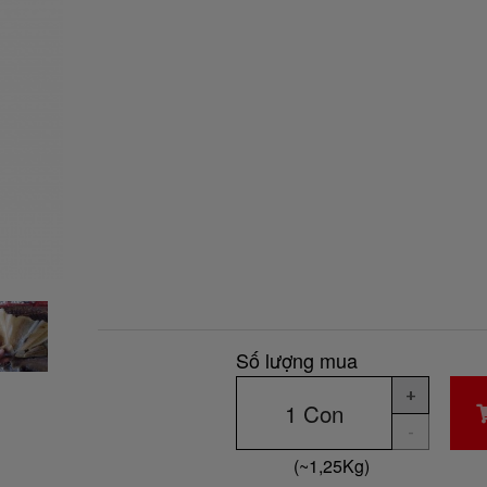
Số lượng mua
+
-
(~
1,25
Kg
)