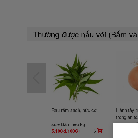
Thường được nấu với (Bấm v
Rau răm sạch, hữu cơ
Hành tây t
trồng an t
size Bán theo kg
size 2-3 c
5.100
đ/100Gr
24.200
đ/