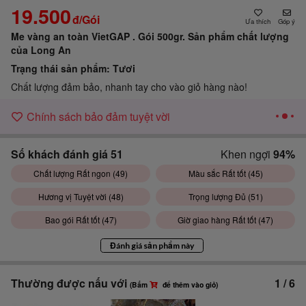
19.500
đ/Gói
Góp ý
Me vàng an toàn VietGAP . Gói 500gr.
Sản phẩm chất lượng
của Long An
Trạng thái sản phẩm:
Tươi
Chất lượng đảm bảo, nhanh tay cho vào giỏ hàng nào!
Chính sách bảo đảm tuyệt vời
Số khách đánh giá
51
Khen ngợi
94%
Chất lượng Rất ngon (
49
)
Màu sắc Rất tốt (
45
)
Hương vị Tuyệt vời (
48
)
Trọng lượng Đủ (
51
)
Bao gói Rất tốt (
47
)
Giờ giao hàng Rất tốt (
47
)
Đánh giá sản phẩm này
Thường được nấu với
1
/
6
(Bấm
để thêm vào giỏ)