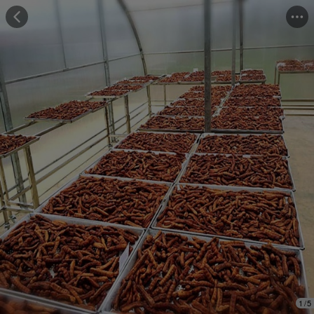
Những người đã mua cảm thấy
"Hương vị tuyệt vời"
Những người đã mua đánh giá
"Trọng lượng đủ"
1
/
5