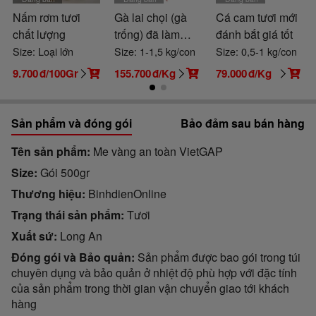
Nấm rơm tươi
Gà lai chọi (gà
Cá cam tươi mới
chất lượng
trống) đã làm
đánh bắt giá tốt
sạch
Size: Loại lớn
Size: 1-1,5 kg/con
Size: 0,5-1 kg/con
9.700
đ/100Gr
155.700
đ/Kg
79.000
đ/Kg
Sản phẩm và đóng gói
Bảo đảm sau bán hàng
Tên sản phẩm
Me vàng an toàn VietGAP
Size
Gói 500gr
Thương hiệu
BinhdienOnline
Trạng thái sản phẩm
Tươi
Xuất sứ
Long An
Đóng gói và Bảo quản
Sản phẩm được bao gói trong túi
chuyên dụng và bảo quản ở nhiệt độ phù hợp với đặc tính
của sản phẩm trong thời gian vận chuyển giao tới khách
hàng