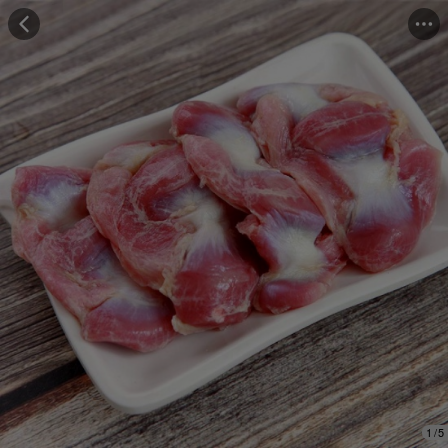
Những người đã mua cảm thấy
"Hương vị tuyệt vời"
Những người đã mua đánh giá
"Trọng lượng đủ"
1
/
5