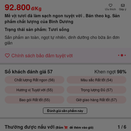
92.800
đ/Kg
Góp ý
Mề vịt tươi đã làm sạch ngon tuyệt vời . Bán theo kg.
Sản
phẩm chất lượng của Bình Dương
Trạng thái sản phẩm:
Tươi sống
Sản phẩm an toàn, ngọt tự nhiên, dinh dưỡng cho bữa ăn đơn
giản
Chính sách bảo đảm tuyệt vời
Số khách đánh giá
57
Khen ngợi
98%
Chất lượng Rất ngon (
56
)
Màu sắc Rất tốt (
54
)
Hương vị Tuyệt vời (
55
)
Trọng lượng Đủ (
57
)
Bao gói Rất tốt (
55
)
Giờ giao hàng Rất tốt (
57
)
Đánh giá sản phẩm này
Thường được nấu với
1
/
6
(Bấm
để thêm vào giỏ)