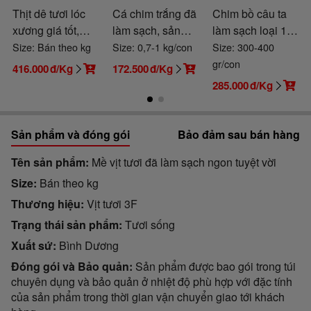
Thịt dê tươi lóc
Cá chim trắng đã
Chim bồ câu ta
xương giá tốt,
làm sạch, sản
làm sạch loại 1,
nuôi thiên nhiên
phẩm thiên nhiên
ngon bổ
Size: Bán theo kg
Size: 0,7-1 kg/con
Size: 300-400
đồng cỏ
gr/con
416.000
đ/Kg
172.500
đ/Kg
285.000
đ/Kg
Sản phẩm và đóng gói
Bảo đảm sau bán hàng
Tên sản phẩm
Mề vịt tươi đã làm sạch ngon tuyệt vời
Size
Bán theo kg
Thương hiệu
Vịt tươi 3F
Trạng thái sản phẩm
Tươi sống
Xuất sứ
Bình Dương
Đóng gói và Bảo quản
Sản phẩm được bao gói trong túi
chuyên dụng và bảo quản ở nhiệt độ phù hợp với đặc tính
của sản phẩm trong thời gian vận chuyển giao tới khách