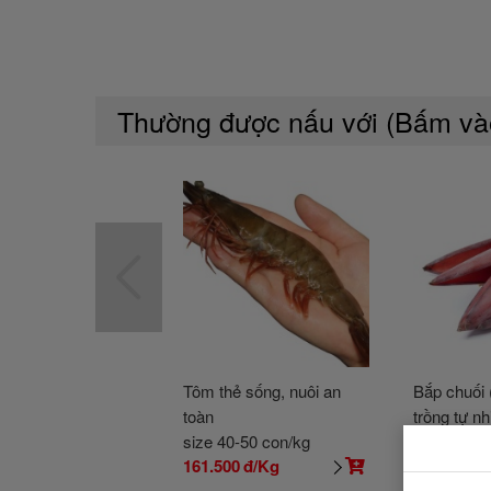
Thường được nấu với (Bấm v
Tôm thẻ sống, nuôi an
Bắp chuối 
toàn
trồng tự nh
size 40-50 con/kg
size 1-1,5 
161.500
đ/Kg
35.000
đ/