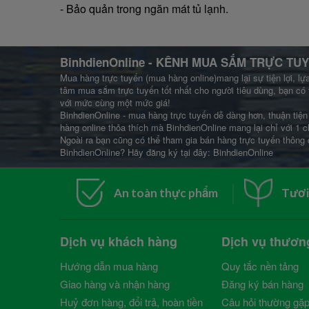
- Bảo quản trong ngăn mát tủ lạnh.
BinhdienOnline
- KÊNH MUA SẮM TRỰC TUY
Mua hàng trực tuyến (mua hàng online)mang lại sự tiện lợi, lự
tâm mua sắm trực tuyến tốt nhất cho người tiêu dùng, bạn có 
với mức cùng một mức giá!
BinhdienOnline - mua hàng trực tuyến dễ dàng hơn, thuận tiện 
hàng online thỏa thích mà BinhdienOnline mang lại chỉ với 1 c
Ngoài ra bạn cũng có thể tham gia bán hàng trực tuyến thông 
BinhdienOnline? Hãy đăng ký tại đây:
BinhdienOnline
An toàn thực phẩm
Tươi
Dịch vụ khách hàng
Dịch vụ thươn
Hướng dẫn mua hàng
Quy tắc nền tảng
Giao hàng và nhận hàng
Đăng ký bán hàng
Huỷ đơn hàng, đổi trả, hoàn tiền
Câu hỏi thường gặ