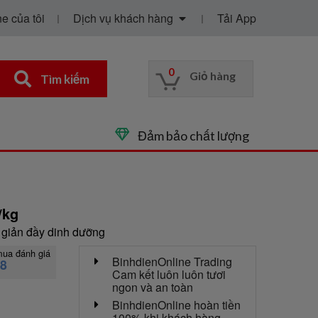
e của tôi
Dịch vụ khách hàng
Tải App
0
Giỏ hàng
Tìm kiếm
Đảm bảo chất lượng
/kg
 giản đầy dinh dưỡng
mua đánh giá
BinhdienOnline Trading
48
Cam kết luôn luôn tươi
ngon và an toàn
BinhdienOnline hoàn tiền
100% khi khách hàng