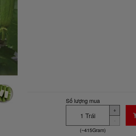
Số lượng mua
+
-
(~
415
Gram
)