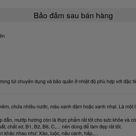
Bảo đảm sau bán hàng
iên
ong túi chuyên dụng và bảo quản ở nhiệt độ phù hợp với đặc tí
 mềm, chứa nhiều nước, màu xanh đậm hoặc xanh nhạt. Là một loạ
p dẫn, mướp hương còn là thực phẩm rất tốt cho sức khỏe và 
sắt, chất xơ, B1, B2, B6, C,… nên dùng để làm đẹp rất tốt.
ăn khác nhau như: Xào, luộc, nấu canh, hấp,…