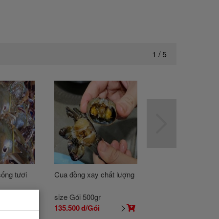
1
/
5
ống tươi
Cua đồng xay chất lượng
Nấm rơm tươi chất
g
size Gói 500gr
size Loại lớn
135.500
đ/Gói
9.700
đ/100Gr