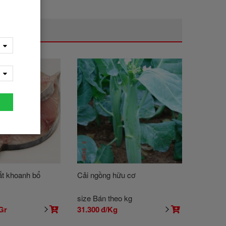
ắt khoanh bổ
Cải ngồng hữu cơ
size Bán theo kg
Gr
31.300
đ/Kg