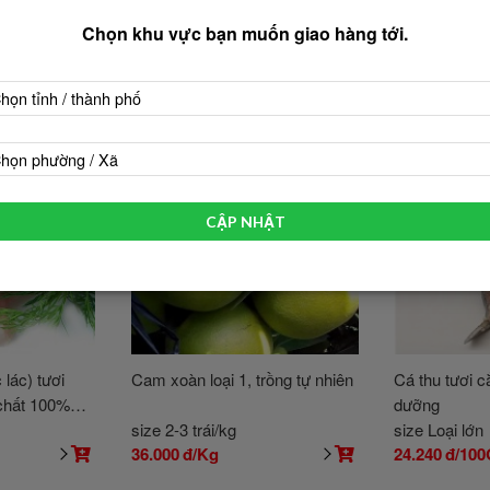
Chọn khu vực bạn muốn giao hàng tới.
họn tỉnh / thành phố
họn phường / Xã
CẬP NHẬT
 lác) tươi
Cam xoàn loại 1, trồng tự nhiên
Cá thu tươi c
chất 100%
dưỡng
size 2-3 trái/kg
size Loại lớn
36.000
đ/Kg
24.240
đ/100