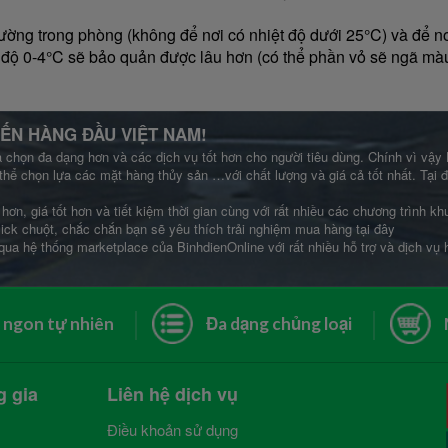
ường trong phòng (không để nơi có nhiệt độ dưới 25°C) và để nơi
t độ 0-4°C sẽ bảo quản được lâu hơn (có thể phần vỏ sẽ ngã màu
ẾN HÀNG ĐẦU VIỆT NAM!
a chọn đa dạng hơn và các dịch vụ tốt hơn cho người tiêu dùng. Chính vì vậy
thể chọn lựa các mặt hàng thủy sản …với chất lượng và giá cả tốt nhất. Tại
hơn, giá tốt hơn và tiết kiệm thời gian cùng với rất nhiều các chương trình 
lick chuột, chắc chắn bạn sẽ yêu thích trải nghiệm mua hàng tại đây
qua hệ thống marketplace của BinhdienOnline với rất nhiều hỗ trợ và dịch vụ
 ngon tự nhiên
Đa dạng chủng loại
g gia
Liên hệ dịch vụ
Điều khoản sử dụng