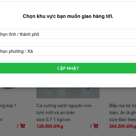
Chọn khu vực bạn muốn giao hàng tới.
họn tỉnh / thành phố
họn phường / Xã
CẬP NHẬT
ng loại 1
Cá xương xanh nguyên con
Bắp rùa bò tư
tươi mới và an toàn
toàn, ăn là gh
on
size 0,7-1 kg/con
size Bán the
128.500
đ/Kg
264.500
đ/K