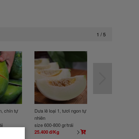
1
/
5
, chín tự
Dưa lê loại 1, tươi ngon tự
Táo Envy nhập khẩ
nhiên
chuẩn chất lượng
ái
size 600-800 gr/trái
size 2-3 trái/kg
25.400
đ/Kg
225.700
đ/Kg