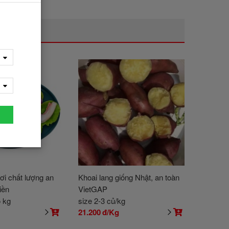
ơi chất lượng an
Khoai lang giống Nhật, an toàn
iền
VietGAP
o kg
size 2-3 củ/kg
g
21.200
đ/Kg