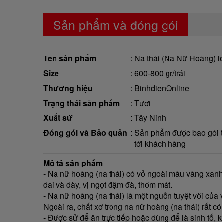
Sản phẩm và đóng gói
Tên sản phẩm
Na thái (Na Nữ Hoàng) loạ
Size
600-800 gr/trái
Thương hiệu
BinhdienOnline
Trạng thái sản phẩm
Tươi
Xuất sứ
Tây Ninh
Đóng gói và Bảo quản
Sản phẩm được bao gói tr
tới khách hàng
Mô tả sản phẩm
- Na nữ hoàng (na thái) có vỏ ngoài màu vàng xanh, 
dai và dày, vị ngọt đậm đà, thơm mát.
- Na nữ hoàng (na thái) là một nguồn tuyệt vời của 
Ngoài ra, chất xơ trong na nữ hoàng (na thái) rất có
- Được sử để ăn trực tiếp hoặc dùng để là sinh tố,