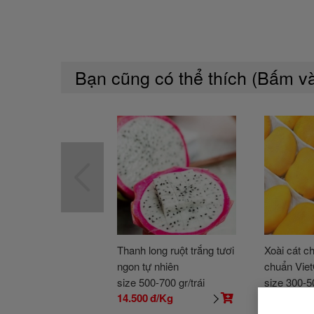
Bạn cũng có thể thích (Bấm 
Thanh long ruột trắng tươi
Xoài cát c
ngon tự nhiên
chuẩn Vie
size 500-700 gr/trái
size 300-50
14.500
đ/Kg
26.500
đ/