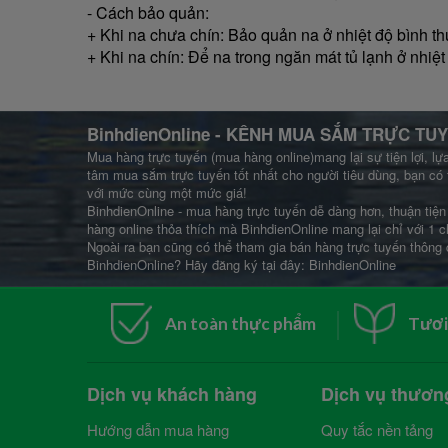
- Cách bảo quản:
+ Khi na chưa chín: Bảo quản na ở nhiệt độ bình th
+ Khi na chín: Để na trong ngăn mát tủ lạnh ở nhiệ
BinhdienOnline
- KÊNH MUA SẮM TRỰC TUY
Mua hàng trực tuyến (mua hàng online)mang lại sự tiện lợi, lự
tâm mua sắm trực tuyến tốt nhất cho người tiêu dùng, bạn có 
với mức cùng một mức giá!
BinhdienOnline - mua hàng trực tuyến dễ dàng hơn, thuận tiện 
hàng online thỏa thích mà BinhdienOnline mang lại chỉ với 1 c
Ngoài ra bạn cũng có thể tham gia bán hàng trực tuyến thông 
BinhdienOnline? Hãy đăng ký tại đây:
BinhdienOnline
An toàn thực phẩm
Tươi
Dịch vụ khách hàng
Dịch vụ thươn
Hướng dẫn mua hàng
Quy tắc nền tảng