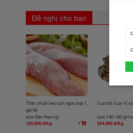
Đề nghị cho bạn
C
C
Thăn chuột heo tươi ngon loại 1,
Cua thịt (cua Y) số
giá tốt
size Bán theo kg
size 140-190 gr/c
120.600
đ/Kg
254.000
đ/Kg