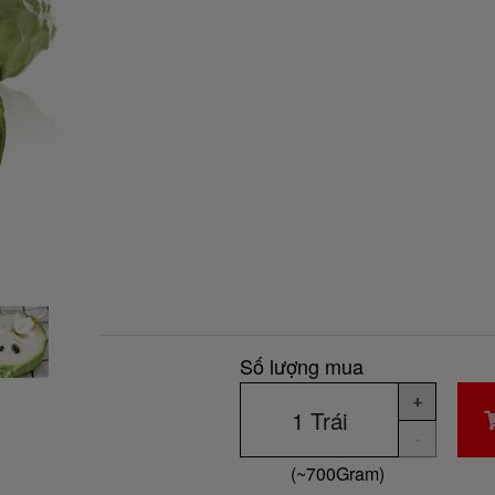
Số lượng mua
+
-
(~
700
Gram
)