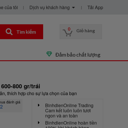
e của tôi
Dịch vụ khách hàng
Tải App
0
Giỏ hàng
Tìm kiếm
Đảm bảo chất lượng
 600-800 gr/trái
n, thích hợp cho sự lựa chọn của bạn
mua đánh giá
BinhdienOnline Trading
12
Cam kết luôn luôn tươi
ngon và an toàn
BinhdienOnline hoàn tiền
100% khi khách hàng