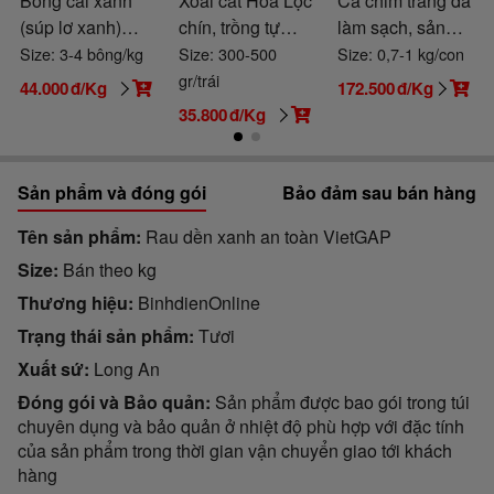
Bông cải xanh
Xoài cát Hòa Lộc
Cá chim trắng đã
(súp lơ xanh)
chín, trồng tự
làm sạch, sản
VietGAP
nhiên
phẩm thiên nhiên
Size: 3-4 bông/kg
Size: 300-500
Size: 0,7-1 kg/con
gr/trái
44.000
đ/Kg
172.500
đ/Kg
35.800
đ/Kg
Sản phẩm và đóng gói
Bảo đảm sau bán hàng
Tên sản phẩm
Rau dền xanh an toàn VietGAP
Size
Bán theo kg
Thương hiệu
BinhdienOnline
Trạng thái sản phẩm
Tươi
Xuất sứ
Long An
Đóng gói và Bảo quản
Sản phẩm được bao gói trong túi
chuyên dụng và bảo quản ở nhiệt độ phù hợp với đặc tính
của sản phẩm trong thời gian vận chuyển giao tới khách
hàng