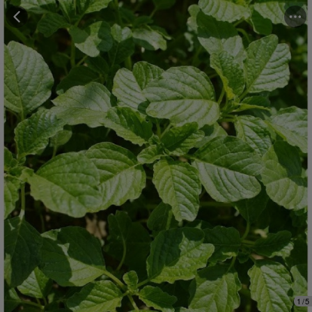
Những người đã mua cảm thấy
"Hương vị tuyệt vời"
Những người đã mua đánh giá
"Trọng lượng đủ"
1
/
5