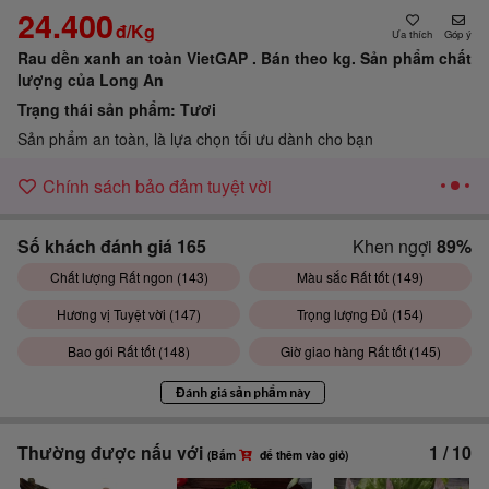
24.400
đ/Kg
Góp ý
Rau dền xanh an toàn VietGAP . Bán theo kg.
Sản phẩm chất
lượng của Long An
Trạng thái sản phẩm:
Tươi
Sản phẩm an toàn, là lựa chọn tối ưu dành cho bạn
Chính sách bảo đảm tuyệt vời
Số khách đánh giá
165
Khen ngợi
89%
Chất lượng Rất ngon (
143
)
Màu sắc Rất tốt (
149
)
Hương vị Tuyệt vời (
147
)
Trọng lượng Đủ (
154
)
Bao gói Rất tốt (
148
)
Giờ giao hàng Rất tốt (
145
)
Đánh giá sản phẩm này
Thường được nấu với
1
/
10
(Bấm
để thêm vào giỏ)