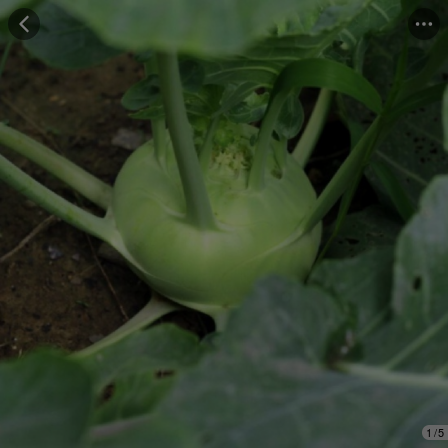
Những người đã mua cảm thấy
"Hương vị tuyệt vời"
Những người đã mua đánh giá
"Trọng lượng đủ"
1
/
5