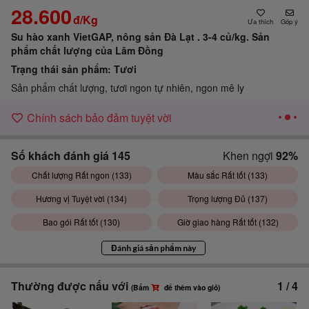
28.600
đ/Kg
Góp ý
Su hào xanh VietGAP, nông sản Đà Lạt . 3-4 củ/kg.
Sản
phẩm chất lượng của Lâm Đồng
Trạng thái sản phẩm:
Tươi
Sản phẩm chất lượng, tươi ngon tự nhiên, ngon mê ly
Chính sách bảo đảm tuyệt vời
Số khách đánh giá
145
Khen ngợi
92%
Chất lượng Rất ngon (
133
)
Màu sắc Rất tốt (
133
)
Hương vị Tuyệt vời (
134
)
Trọng lượng Đủ (
137
)
Bao gói Rất tốt (
130
)
Giờ giao hàng Rất tốt (
132
)
Đánh giá sản phẩm này
Thường được nấu với
1
/
4
(Bấm
để thêm vào giỏ)