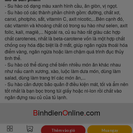
- Su hào có dạng màu xanh hình cầu, ăn giòn, vị ngọt.
- Su hào có các thành phần chính gồm: đường, chất xơ,
canxi, photpho, sắt, vitamin C, axit nicotic,...Bên cạnh đó,
các vitamin và khoáng chất có trong su hào như selen, axit
folic, kali, magiê,... Ngoài ra, củ su hào rất giàu các hợp
chất carotenes, nhất là beta-carotene vốn là một hợp chất
chống oxy hóa đặc biệt là ở mắt, giúp ngăn ngừa thoái hóa
điểm vàng, ngăn ngừa hoặc làm chậm quá trình đục thủy
tinh thể.
- Su hào có thể dùng chế biến nhiều món ăn khác nhau
như nấu canh xương, xào, luộc làm dưa món, dùng làm
salad, dùng làm trang trí các món ăn,...
- Su hào cần được bảo quản ở điều kiện mát, tối và ẩm nên
tốt nhất là bạn bọc trong túi giấy hoặc ni-lon rồi chất vào
ngăn đựng rau củ của tủ lạnh.
B
inhdien
O
nline
.
com
Thêm vào giỏ
Mua ngay