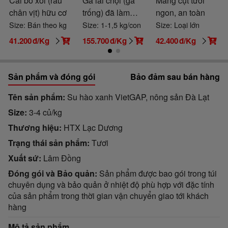
Cải bó xôi (rau
Gà lai chọi (gà
Măng cụt tươi
chân vịt) hữu cơ
trống) đã làm
ngon, an toàn
sạch
Size: Bán theo kg
Size: 1-1,5 kg/con
Size: Loại lớn
41.200
đ/Kg
155.700
đ/Kg
42.400
đ/Kg
Sản phẩm và đóng gói
Bảo đảm sau bán hàng
Tên sản phẩm
Su hào xanh VietGAP, nông sản Đà Lạt
Size
3-4 củ/kg
Thương hiệu
HTX Lạc Dương
Trạng thái sản phẩm
Tươi
Xuất sứ
Lâm Đồng
Đóng gói và Bảo quản
Sản phẩm được bao gói trong túi
chuyên dụng và bảo quản ở nhiệt độ phù hợp với đặc tính
của sản phẩm trong thời gian vận chuyển giao tới khách
hàng
Mô tả sản phẩm