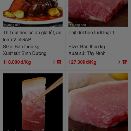
Đang bán
Đang bán
Thịt đùi heo có da giá tốt, an
Thịt đùi heo tươi loại 1
toàn VietGAP
Size: Bán theo kg
Size: Bán theo kg
Xuất sứ: Bình Dương
Xuất sứ: Tây Ninh
118.000
đ/Kg
127.300
đ/Kg