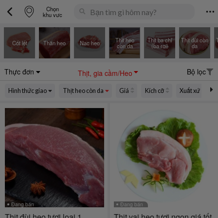
Chọn
khu vực
Thịt heo
Thịt ba chỉ
Thịt đùi còn
Cốt lết
Thăn heo
Nạc heo
còn da
(ba rọi)
da
Thực đơn
Bộ lọc
Thịt, gia cầm/Heo
Hình thức giao
Thịt heo còn da
Giá
Kích cỡ
Xuất xứ
Đang bán
Đang bán
Thịt đùi heo tươi loại 1
Thịt vai heo tươi ngon giá tốt