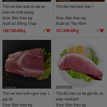
Đang bán
Đang bán
Thịt vai heo tươi có da an
Thịt đùi heo tươi loại 1
toàn và chất lượng
Size: Bán theo kg
Size: Bán theo kg
Xuất sứ: Đồng Tháp
Xuất sứ: Tây Ninh
126.100
đ/Kg
121.200
đ/Kg
Đang bán
Đang bán
Thịt vai heo tươi ngon loại 1,
Thịt đùi heo có da giá tốt, an
giá tốt
toàn VietGAP
Size: Bán theo kg
Size: Bán theo kg