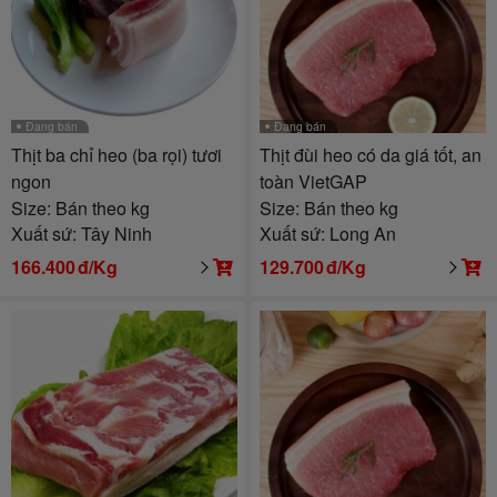
Đang bán
Đang bán
Thịt ba chỉ heo (ba rọi) tươi
Thịt đùi heo có da giá tốt, an
ngon
toàn VietGAP
Size: Bán theo kg
Size: Bán theo kg
Xuất sứ: Tây Ninh
Xuất sứ: Long An
166.400
đ/Kg
129.700
đ/Kg