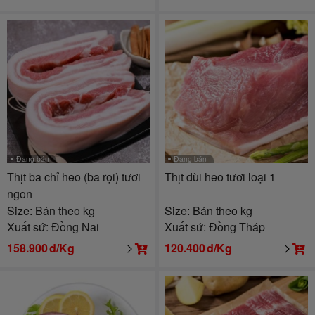
Đang bán
Đang bán
Thịt ba chỉ heo (ba rọi) tươi
Thịt đùi heo tươi loại 1
ngon
Size: Bán theo kg
Size: Bán theo kg
Xuất sứ: Đồng Nai
Xuất sứ: Đồng Tháp
158.900
đ/Kg
120.400
đ/Kg