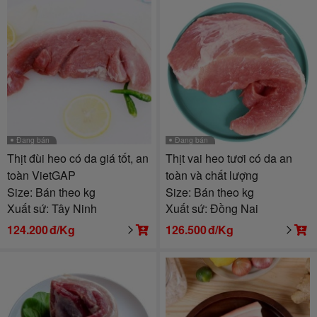
Đang bán
Đang bán
Thịt đùi heo có da giá tốt, an
Thịt vai heo tươi có da an
toàn VietGAP
toàn và chất lượng
Size: Bán theo kg
Size: Bán theo kg
Xuất sứ: Tây Ninh
Xuất sứ: Đồng Nai
124.200
đ/Kg
126.500
đ/Kg