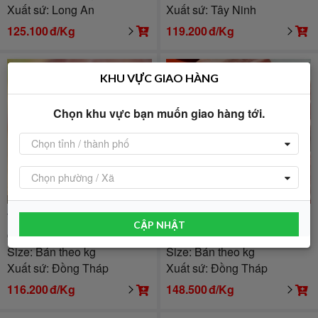
Xuất sứ: Long An
Xuất sứ: Tây Ninh
125.100
đ/Kg
119.200
đ/Kg
KHU VỰC GIAO HÀNG
Chọn khu vực bạn muốn giao hàng tới.
Chọn tỉnh / thành phố
Chọn phường / Xã
Đang bán
Đang bán
Thịt đùi heo tươi thơm ngon,
Thịt ba chỉ heo (ba rọi) tươi
CẬP NHẬT
giá tốt và an toàn
ngon
Size: Bán theo kg
Size: Bán theo kg
Xuất sứ: Đồng Tháp
Xuất sứ: Đồng Tháp
116.200
đ/Kg
148.500
đ/Kg