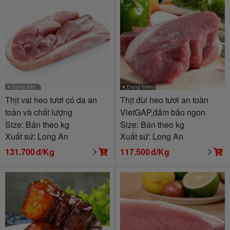
Đang bán
Đang bán
Thịt vai heo tươi có da an
Thịt đùi heo tươi an toàn
toàn và chất lượng
VietGAP,đảm bảo ngon
Size: Bán theo kg
Size: Bán theo kg
Xuất sứ: Long An
Xuất sứ: Long An
131.700
đ/Kg
117.500
đ/Kg