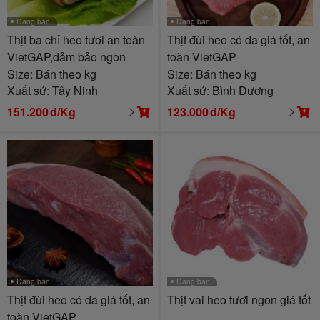
Đang bán
Đang bán
Thịt ba chỉ heo tươi an toàn
Thịt đùi heo có da giá tốt, an
VietGAP,đảm bảo ngon
toàn VietGAP
Size: Bán theo kg
Size: Bán theo kg
Xuất sứ: Tây Ninh
Xuất sứ: Bình Dương
151.200
đ/Kg
123.000
đ/Kg
Đang bán
Đang bán
Thịt đùi heo có da giá tốt, an
Thịt vai heo tươi ngon giá tốt
toàn VietGAP