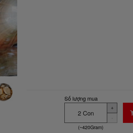
Số lượng mua
+
-
(~
420
Gram
)