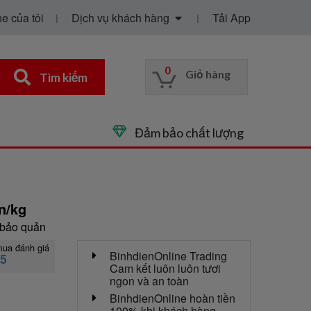
e của tôi
Dịch vụ khách hàng
Tải App
0
Giỏ hàng
Tìm kiếm
Đảm bảo chất lượng
n/kg
 bảo quản
mua đánh giá
BinhdienOnline Trading
15
Cam kết luôn luôn tươi
ngon và an toàn
BinhdienOnline hoàn tiền
100% khi khách hàng