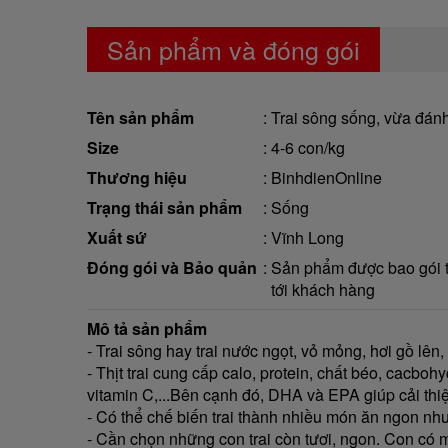
Sản phẩm và đóng gói
Tên sản phẩm
Trai sông sống, vừa đánh
Size
4-6 con/kg
Thương hiệu
BinhdienOnline
Trạng thái sản phẩm
Sống
Xuất sứ
Vĩnh Long
Đóng gói và Bảo quản
Sản phẩm được bao gói tr
tới khách hàng
Mô tả sản phẩm
- Trai sông hay trai nước ngọt, vỏ mỏng, hơi gồ lên
- Thịt trai cung cấp calo, protein, chất béo, cacboh
vitamin C,...Bên cạnh đó, DHA và EPA giúp cải thi
- Có thể chế biến trai thành nhiều món ăn ngon như
- Cần chọn những con trai còn tươi, ngon. Con có m