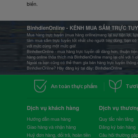
biến.
BinhdienOnline
- KÊNH MUA SẮM TRỰC TUY
Mua hàng trực tuyến (mua hàng online)mang lại sự tiện lợi, lự
tâm mua sắm trực tuyến tốt nhất cho người tiêu dùng, bạn có 
với mức cùng một mức giá!
BinhdienOnline - mua hàng trực tuyến dễ dàng hơn, thuận tiện 
hàng online thỏa thích mà BinhdienOnline mang lại chỉ với 1 c
Ngoài ra bạn cũng có thể tham gia bán hàng trực tuyến thông 
BinhdienOnline? Hãy đăng ký tại đây:
BinhdienOnline
An toàn thực phẩm
Tươi
Dịch vụ khách hàng
Dịch vụ thươn
Hướng dẫn mua hàng
Quy tắc nền tảng
Giao hàng và nhận hàng
Đăng ký bán hàng
Huỷ đơn hàng, đổi trả, hoàn tiền
Câu hỏi thường gặ