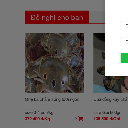
Đề nghị cho bạn
C
C
Ghẹ ba chấm sống tươi ngon
Cua đồng xay chấ
size 3-4 con/kg
size Gói 500gr
372.400
đ/Kg
135.500
đ/Gói