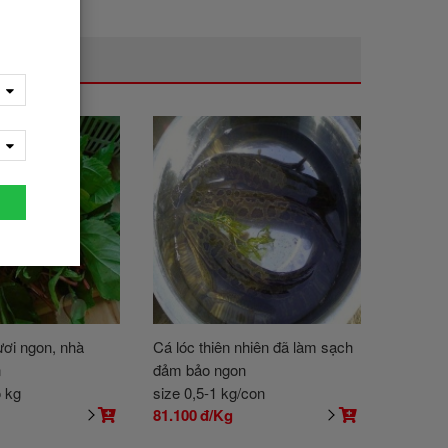
ươi ngon, nhà
Cá lóc thiên nhiên đã làm sạch
n
đảm bảo ngon
o kg
size 0,5-1 kg/con
81.100
đ/Kg