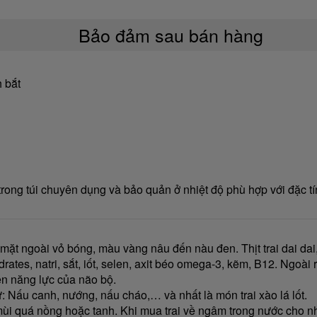
Bảo đảm sau bán hàng
 bắt
ong túi chuyên dụng và bảo quản ở nhiệt độ phù hợp với đặc tí
, mặt ngoài vỏ bóng, màu vàng nâu đến nàu đen. Thịt trai dai dai,
ydrates, natri, sắt, iốt, selen, axit béo omega-3, kẽm, B12. Ngoà
ện năng lực của não bộ.
: Nấu canh, nướng, nấu cháo,… và nhất là món trai xào lá lốt.
ùi quá nồng hoặc tanh. Khi mua trai về ngâm trong nước cho nhả