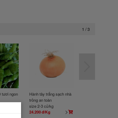
1
/
3
 tươi ngon
Hành tây trắng sạch nhà
Củ gừng sạch, an t
trồng an toàn
size 2-3 củ/kg
size Bán theo kg
24.200
đ/Kg
4.120
đ/100Gr