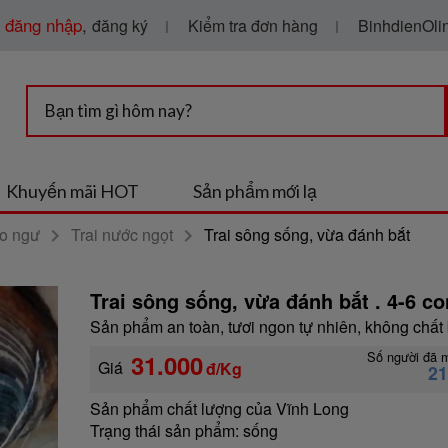
g
đăng nhập
,
Kiểm tra đơn hàng
BinhdienOlin
đăng ký
Khuyến mãi HOT
Sản phẩm mới lạ
ào ngư
Trai nước ngọt
Trai sông sống, vừa đánh bắt
Trai sông sống, vừa đánh bắt . 4-6 co
Sản phẩm an toàn, tươi ngon tự nhiên, không chất
Số người đã 
31.000
Giá
đ/Kg
2
Sản phẩm chất lượng của Vĩnh Long
Trạng thái sản phẩm:
sống