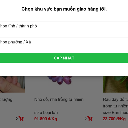
Chọn khu vực bạn muốn giao hàng tới.
họn tỉnh / thành phố
họn phường / Xã
CẬP NHẬT
t lượng
Nho đỏ, nhà trồng tự nhiên
Rau đay đỏ t
trồng tự nhiê
size Loại lớn
size Bán the
91.800
đ/Kg
23.700
đ/Kg