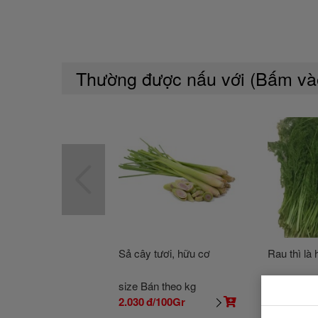
Thường được nấu với (Bấm v
Sả cây tươi, hữu cơ
Rau thì là
size Bán theo kg
size Bán t
2.030
đ/100Gr
6.090
đ/10