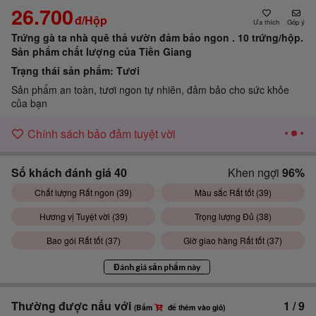
26.700
đ/Hộp
Góp ý
Trứng gà ta nhà quê thả vườn đảm bảo ngon . 10 trứng/hộp.
Sản phẩm chất lượng của Tiền Giang
Trạng thái sản phẩm:
Tươi
Sản phẩm an toàn, tươi ngon tự nhiên, đảm bảo cho sức khỏe
của bạn
Chính sách bảo đảm tuyệt vời
Số khách đánh giá
40
Khen ngợi
96%
Chất lượng Rất ngon (
39
)
Màu sắc Rất tốt (
39
)
Hương vị Tuyệt vời (
39
)
Trọng lượng Đủ (
38
)
Bao gói Rất tốt (
37
)
Giờ giao hàng Rất tốt (
37
)
Đánh giá sản phẩm này
Thường được nấu với
1
/
9
(Bấm
để thêm vào giỏ)