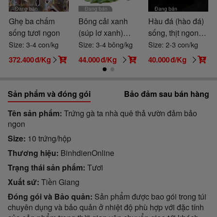
Đang bán
Đang bán
Đang bán
Ghẹ ba chấm
Bông cải xanh
Hàu đá (hào đá)
sống tươi ngon
(súp lơ xanh)
sống, thịt ngon
VietGAP
béo
Size: 3-4 con/kg
Size: 3-4 bông/kg
Size: 2-3 con/kg
372.400
đ/Kg
44.000
đ/Kg
40.000
đ/Kg
Sản phẩm và đóng gói
Bảo đảm sau bán hàng
Tên sản phẩm
Trứng gà ta nhà quê thả vườn đảm bảo
ngon
Size
10 trứng/hộp
Thương hiệu
BinhdienOnline
Trạng thái sản phẩm
Tươi
Xuất sứ
Tiền Giang
Đóng gói và Bảo quản
Sản phẩm được bao gói trong túi
chuyên dụng và bảo quản ở nhiệt độ phù hợp với đặc tính