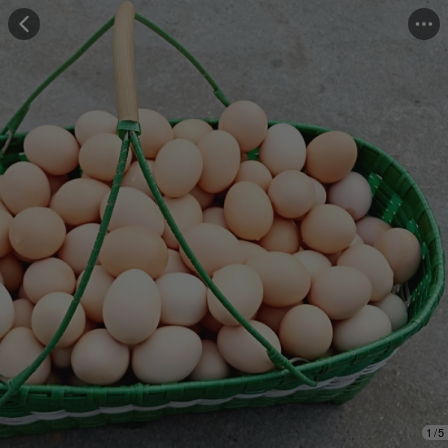
Những người đã mua cảm thấy
"Hương vị tuyệt vời"
Những người đã mua đánh giá
"Trọng lượng đủ"
1
/
5