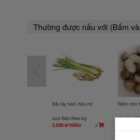
Thường được nấu với (Bấm v
Sả cây tươi, hữu cơ
Nấm rơm t
size Bán theo kg
size Loại l
2.030
đ/100Gr
9.700
đ/10