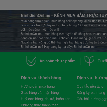
BinhdienOnline
- KÊNH MUA SẮM TRỰC TUY
Mua hàng trực tuyến (mua hàng online)mang lại sự tiện lợi, lự
tâm mua sắm trực tuyến tốt nhất cho người tiêu dùng, bạn có 
với mức cùng một mức giá!
BinhdienOnline - mua hàng trực tuyến dễ dàng hơn, thuận tiện 
hàng online thỏa thích mà BinhdienOnline mang lại chỉ với 1 c
Ngoài ra bạn cũng có thể tham gia bán hàng trực tuyến thông 
BinhdienOnline? Hãy đăng ký tại đây:
BinhdienOnline
An toàn thực phẩm
Tươi
Dịch vụ khách hàng
Dịch vụ thươn
Hướng dẫn mua hàng
Quy tắc nền tảng
Giao hàng và nhận hàng
Đăng ký bán hàng
Huỷ đơn hàng, đổi trả, hoàn tiền
Câu hỏi thường gặ
Phương thức thanh toán