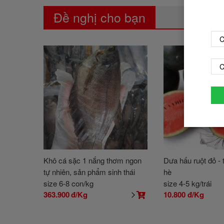
Đề nghị cho bạn
C
C
Khô cá sặc 1 nắng thơm ngon
Dưa hấu ruột đỏ -
tự nhiên, sản phẩm sinh thái
hè
size 6-8 con/kg
size 4-5 kg/trái
363.900
đ/Kg
10.800
đ/Kg