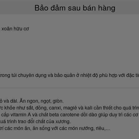
Bảo đảm sau bán hàng
lá xoăn hữu cơ
ong túi chuyên dụng và bảo quản ở nhiệt độ phù hợp với đặc tí
ỏ và dài. Ăn ngon, ngọt, giòn.
 khỏe như sắt, đồng, canxi, magiê và kali cần thiết cho quá trìn
cấp vitamin A và chất beta carotene dồi dào giúp duy trì các cơ
quá trình trao đổi chất của xương.
 trí các món ăn, ăn sống với các món nướng, riêu,…