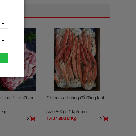
i loại 1 - nuôi an
Chân cua hoàng đế đông lạnh
o kg
size 800gr-1 kg/cụm
g
1.437.900
đ/Kg