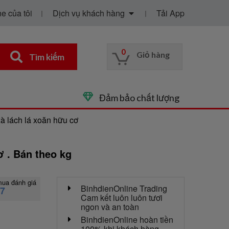
e của tôi
Dịch vụ khách hàng
Tải App
0
Giỏ hàng
Tìm kiếm
Đảm bảo chất lượng
xà lách lá xoăn hữu cơ
ơ . Bán theo kg
mua đánh giá
BinhdienOnline Trading
47
Cam kết luôn luôn tươi
ngon và an toàn
BinhdienOnline hoàn tiền
100% khi khách hàng