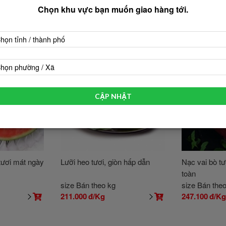
Chọn khu vực bạn muốn giao hàng tới.
họn tỉnh / thành phố
họn phường / Xã
CẬP NHẬT
 tươi mát ngày
Lưỡi heo tươi, giòn hấp dẫn
Nạc vai bò tươ
toàn
size Bán theo kg
size Bán the
211.000
đ/Kg
247.100
đ/K