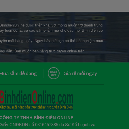
 BinhdienOnline được triển khai với mong muốn trở thành trung
 đây luôn có tất cả các sản phẩm mà chợ đầu mối Bình điền có
khuyến mãi hàng ngày. Ngay bây giờ bạn có thể trải nghiệm mua
 hấp dẫn. Bạn muốn bán hàng trực tuyến online trên
Mua sắm dễ dàng
Giá rẻ mỗi ngày
CÔNG TY TNHH BÌNH ĐIỀN ONLINE
Giấy CNĐKDN số 0316457385 do Sở Kế hoạch và