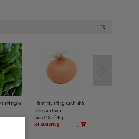
1
/
3
 tươi ngon
Hành tây trắng sạch nhà
Cải xoăn (cải Kale)
trồng an toàn
cơ
size 2-3 củ/kg
size Bán theo kg
24.200
đ/Kg
57.100
đ/Kg