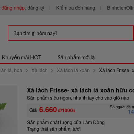
g
đăng nhập
,
Kiểm tra đơn hàng
BinhdienOlin
đăng ký
Khuyến mãi HOT
Sản phẩm mới lạ
ăn lá, hoa
Xà lách
Xà lách lá xoăn
Xà lách Frisse- 
Xà lách Frisse- xà lách lá xoăn hữu c
Sản phẩm siêu ngon, nhanh tay cho vào giỏ nào
Số người đã 
6.660
Giá
đ/100Gr
1
Sản phẩm chất lượng của Lâm Đồng
Trạng thái sản phẩm:
tươi