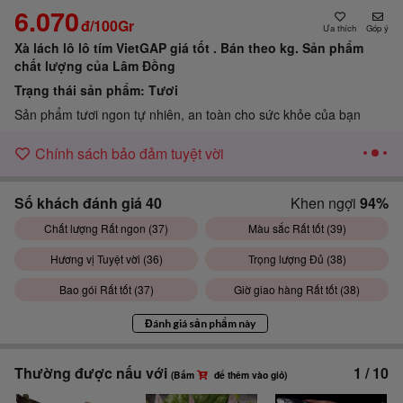
6.070
đ/100Gr
Góp ý
Xà lách lô lô tím VietGAP giá tốt . Bán theo kg.
Sản phẩm
chất lượng của Lâm Đồng
Trạng thái sản phẩm:
Tươi
Sản phẩm tươi ngon tự nhiên, an toàn cho sức khỏe của bạn
Chính sách bảo đảm tuyệt vời
Số khách đánh giá
40
Khen ngợi
94%
Chất lượng Rất ngon (
37
)
Màu sắc Rất tốt (
39
)
Hương vị Tuyệt vời (
36
)
Trọng lượng Đủ (
38
)
Bao gói Rất tốt (
37
)
Giờ giao hàng Rất tốt (
38
)
Đánh giá sản phẩm này
Thường được nấu với
1
/
10
(Bấm
để thêm vào giỏ)