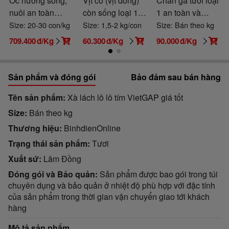
Ốc hương sống,
Vịt cỏ (vịt đồng)
Chân gà tươi loại
nuôi an toàn
còn sống loại 1
1 an toàn và
VietGAP
đảm bảo ngon và
thơm ngon
Size: 20-30 con/kg
Size: 1,5-2 kg/con
Size: Bán theo kg
an toàn
709.400
đ/Kg
60.300
đ/Kg
90.000
đ/Kg
Sản phẩm và đóng gói
Bảo đảm sau bán hàng
Tên sản phẩm
Xà lách lô lô tím VietGAP giá tốt
Size
Bán theo kg
Thương hiệu
BinhdienOnline
Trạng thái sản phẩm
Tươi
Xuất sứ
Lâm Đồng
Đóng gói và Bảo quản
Sản phẩm được bao gói trong túi
chuyên dụng và bảo quản ở nhiệt độ phù hợp với đặc tính
của sản phẩm trong thời gian vận chuyển giao tới khách
hàng
Mô tả sản phẩm