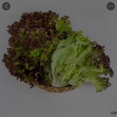
Những người đã mua cảm thấy
"Hương vị tuyệt vời"
Những người đã mua đánh giá
"Trọng lượng đủ"
1
/
5