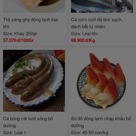
Thịt càng ghẹ đông lạnh loại
Cá cơm tươi đã làm sạch,
lớn
đánh bắt tự nhiên
Size: Khay 250gr
Size: Loại lớn
57.070
đ/100Gr
88.900
đ/Kg
Cá bống cát tươi sống bổ
Sò đỏ đông lạnh nhập khẩu bổ
dưỡng
dưỡng
Size: Loại 1
Size: 40-50 con/kg