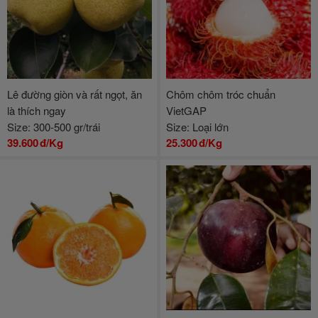
Lê đường giòn và rất ngọt, ăn
Chôm chôm tróc chuẩn
là thích ngay
VietGAP
Size: 300-500 gr/trái
Size: Loại lớn
39.600
đ/Kg
25.300
đ/Kg