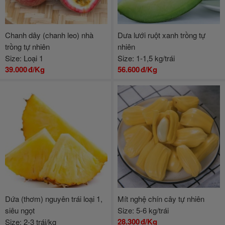
Chanh dây (chanh leo) nhà
Dưa lưới ruột xanh trồng tự
trồng tự nhiên
nhiên
Size: Loại 1
Size: 1-1,5 kg/trái
39.000
đ/Kg
56.600
đ/Kg
Dứa (thơm) nguyên trái loại 1,
Mít nghệ chín cây tự nhiên
siêu ngọt
Size: 5-6 kg/trái
28.300
đ/Kg
Size: 2-3 trái/kg