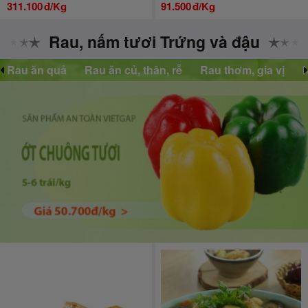
311.100
đ/Kg
91.500
đ/Kg
Rau, nấm tươi Trứng và đậu
Rau ăn củ, thân, rễ
Rau thơm, gia vị
Nấm các loại