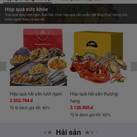
Hộp quà sức khỏe
Trao quà tặng tươi ngon. Bạn hãy chọn hộp quà sản phẩm gởi tặng chúc mừng sức
khỏe người thân và bạn bè
Hộp quà hải sản tươi ngon
Hộp quà hải sản thượng
Hộp
2.502.764
đ
1.3
hạng
3.126.905
đ
Tỷ lệ đánh giá tốt: 82%
Tỷ 
Tỷ lệ đánh giá tốt: 82%
Hải sản