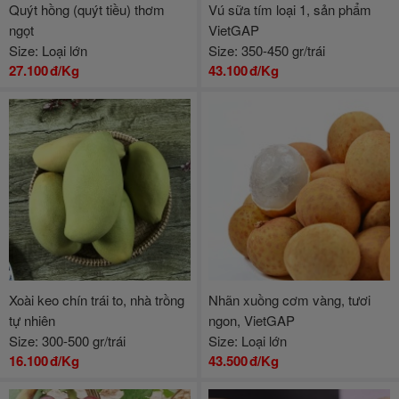
Quýt hồng (quýt tiều) thơm
Vú sữa tím loại 1, sản phẩm
ngọt
VietGAP
Size: Loại lớn
Size: 350-450 gr/trái
27.100
đ/Kg
43.100
đ/Kg
Xoài keo chín trái to, nhà trồng
Nhãn xuồng cơm vàng, tươi
tự nhiên
ngon, VietGAP
Size: 300-500 gr/trái
Size: Loại lớn
16.100
đ/Kg
43.500
đ/Kg