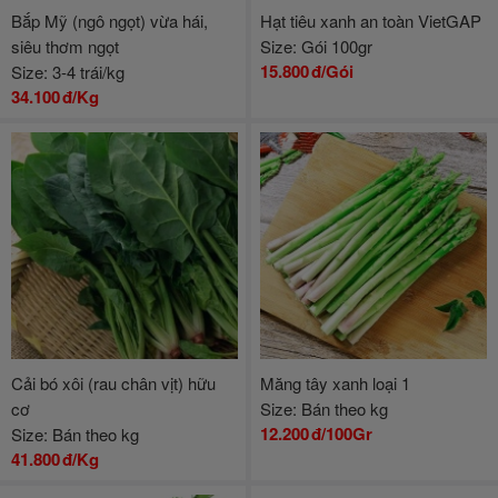
Bắp Mỹ (ngô ngọt) vừa hái,
Hạt tiêu xanh an toàn VietGAP
siêu thơm ngọt
Size: Gói 100gr
15.800
đ/Gói
Size: 3-4 trái/kg
34.100
đ/Kg
Cải bó xôi (rau chân vịt) hữu
Măng tây xanh loại 1
cơ
Size: Bán theo kg
12.200
đ/100Gr
Size: Bán theo kg
41.800
đ/Kg