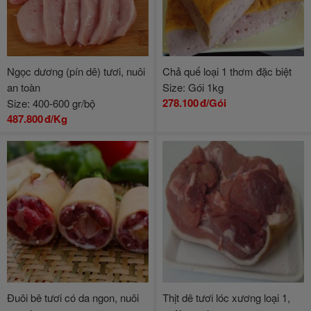
Ngọc dương (pín dê) tươi, nuôi
Chả quế loại 1 thơm đặc biệt
an toàn
Size: Gói 1kg
278.100
đ/Gói
Size: 400-600 gr/bộ
487.800
đ/Kg
Đuôi bê tươi có da ngon, nuôi
Thịt dê tươi lóc xương loại 1,