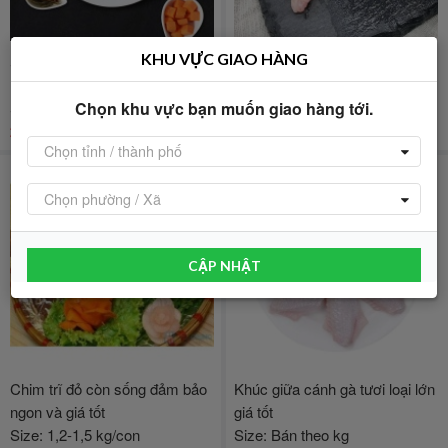
KHU VỰC GIAO HÀNG
Sườn bò tươi có xương, tươi
Đầu cánh gà tươi loại 1, an
ngon và an toàn
toàn VietGAP
Chọn khu vực bạn muốn giao hàng tới.
Size: Bán theo kg
Size: Bán theo kg
205.500
đ/Kg
72.400
đ/Kg
Chọn tỉnh / thành phố
Chọn phường / Xã
CẬP NHẬT
Chim trĩ đỏ còn sống đảm bảo
Khúc giữa cánh gà tươi loại lớn
ngon và giá tốt
giá tốt
Size: 1,2-1,5 kg/con
Size: Bán theo kg