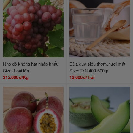
Nho đỏ không hạt nhập khẩu
Dừa dứa siêu thơm, tươi mát
Size: Loại lớn
Size: Trái 400-600gr
215.000
đ/Kg
12.600
đ/Trái