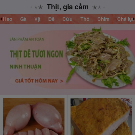
Thịt, gia cầm
Gà
Vịt
Dê
Cừu
Thỏ
Chim
Chả lụa
Bò 