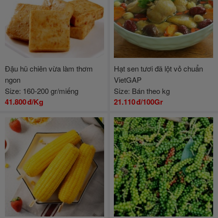
Đậu hũ chiên vừa làm thơm
Hạt sen tươi đã lột vỏ chuẩn
ngon
VietGAP
Size: 160-200 gr/miếng
Size: Bán theo kg
41.800
đ/Kg
21.110
đ/100Gr