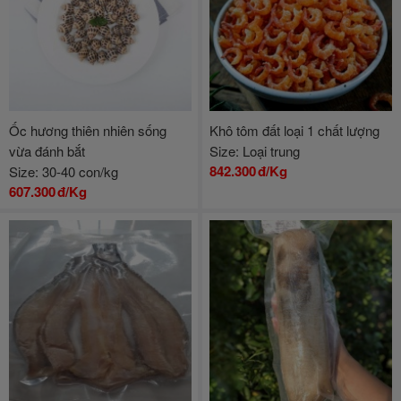
Ốc hương thiên nhiên sống
Khô tôm đất loại 1 chất lượng
vừa đánh bắt
Size: Loại trung
842.300
đ/Kg
Size: 30-40 con/kg
607.300
đ/Kg