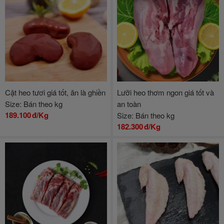
Cật heo tươi giá tốt, ăn là ghiền
Lưỡi heo thơm ngon giá tốt và
Size: Bán theo kg
an toàn
189.100
đ/Kg
Size: Bán theo kg
182.300
đ/Kg