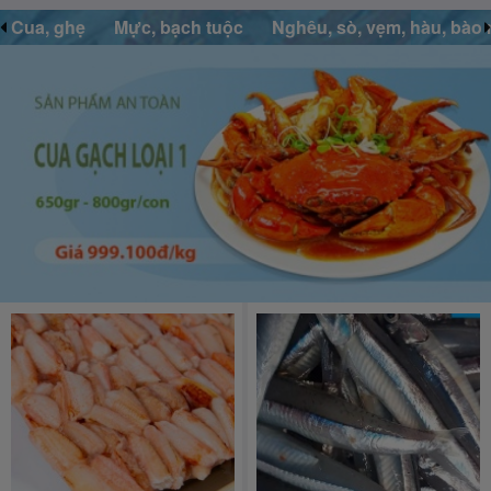
Mực, bạch tuộc
Nghêu, sò, vẹm, hàu, bào ngư
Lươn,