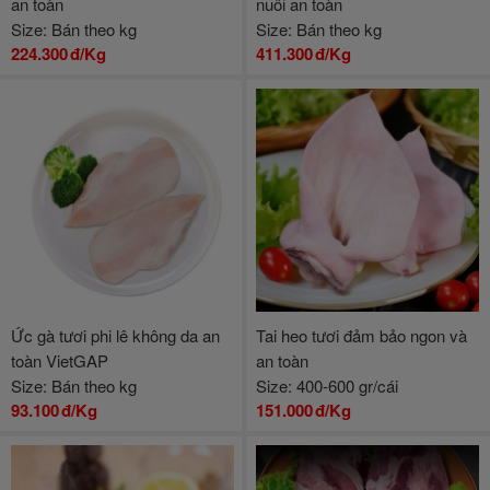
an toàn
nuôi an toàn
Size: Bán theo kg
Size: Bán theo kg
224.300
đ/Kg
411.300
đ/Kg
Ức gà tươi phi lê không da an
Tai heo tươi đảm bảo ngon và
toàn VietGAP
an toàn
Size: Bán theo kg
Size: 400-600 gr/cái
93.100
đ/Kg
151.000
đ/Kg