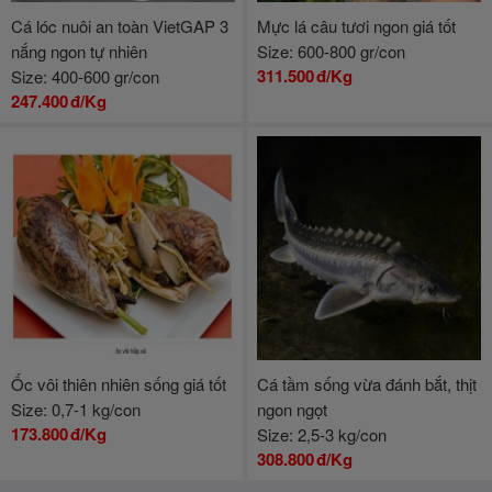
Cá lóc nuôi an toàn VietGAP 3
Mực lá câu tươi ngon giá tốt
nắng ngon tự nhiên
Size: 600-800 gr/con
311.500
đ/Kg
Size: 400-600 gr/con
247.400
đ/Kg
Ốc vôi thiên nhiên sống giá tốt
Cá tầm sống vừa đánh bắt, thịt
Size: 0,7-1 kg/con
ngon ngọt
173.800
đ/Kg
Size: 2,5-3 kg/con
308.800
đ/Kg