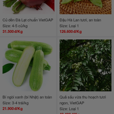
Củ dền Đà Lạt chuẩn VietGAP
Đậu Hà Lan tươi, an toàn
Size: 4-5 củ/kg
Size: Loại 1
31.500
đ/Kg
126.600
đ/Kg
Bí ngòi xanh (bí Nhật) an toàn
Quả sấu vừa thu hoạch tươi
Size: 3-4 trái/kg
ngon, VietGAP
21.900
đ/Kg
Size: Loại 1