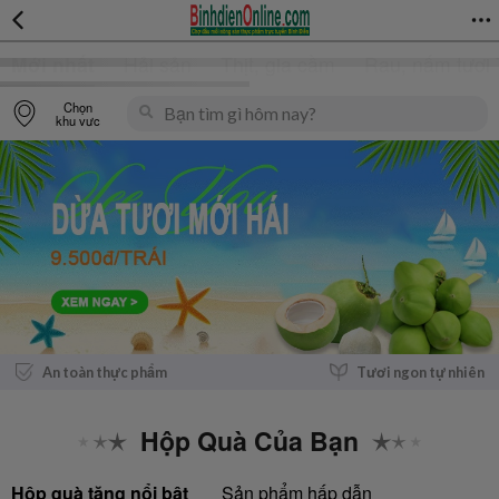
Mới nhất
Hải sản
Thịt, gia cầm
Rau, nấm tươi 
Chọn
khu vực
An toàn thực phẩm
Tươi ngon tự nhiên
Hộp Quà Của Bạn
Hộp quà tặng nổi bật
Sản phẩm hấp dẫn