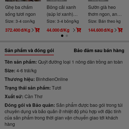
Ghẹ ba chấm
Bông cải xanh
Sườn già heo
sống tươi ngon
(súp lơ xanh)
thơm ngon, an
VietGAP
toàn-giá tốt
Size: 3-4 con/kg
Size: 3-4 bông/kg
Size: Bán theo kg
372.400
đ/Kg
44.000
đ/Kg
144.600
đ/Kg
Sản phẩm và đóng gói
Bảo đảm sau bán hàng
Tên sản phẩm
Quýt đường loại 1 nông dân trồng an toàn
Size
4-6 trái/kg
Thương hiệu
BinhdienOnline
Trạng thái sản phẩm
Tươi
Xuất sứ
Cần Thơ
Đóng gói và Bảo quản
Sản phẩm được bao gói trong túi
chuyên dụng và bảo quản ở nhiệt độ phù hợp với đặc tính
của sản phẩm trong thời gian vận chuyển giao tới khách
hàng