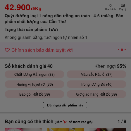
42.900
đ/Kg
Góp ý
Quýt đường loại 1 nông dân trồng an toàn . 4-6 trái/kg.
Sản
phẩm chất lượng của Cần Thơ
Trạng thái sản phẩm:
Tươi
Không gì sánh bằng, tươi ngon tự nhiên số 1
Chính sách bảo đảm tuyệt vời
Số khách đánh giá
40
Khen ngợi
95%
Chất lượng Rất ngon (
38
)
Màu sắc Rất tốt (
37
)
Hương vị Tuyệt vời (
36
)
Trọng lượng Đủ (
40
)
Bao gói Rất tốt (
39
)
Giờ giao hàng Rất tốt (
39
)
Đánh giá sản phẩm này
Bạn cũng có thể thích
1
/
9
(Bấm
để thêm vào giỏ)