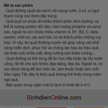
Mô tả sản phẩm
- Quýt đường (quýt da xanh) rất mọng nước, ít xơ, vị ngọt
thanh cùng mùi thơm đặc trưng.
- Quả quýt có chứa rất nhiều thành phần dinh dưỡng, cụ
thể là lượng protein dồi dào, hàm lượng photpho và canxi
cao, ngoài ra còn chứa nhiều vitamin A, B1, B2, C, beta
carotin, chất xơ, các axit hữu cơ và thành phần chống oxy
hóa. Vì vậy, ăn quýt thường xuyên sẽ giúp nâng cao khả
năng miễn dịch, phục hồi và chống lão hóa da hiệu quả,
cải thiện sức khỏe mắt, tăng cường sức khỏe xương,...
- Quýt đường có thể dùng để ăn trực tiếp hoặc ép lấy nước
uống, rất tốt cho sức khỏe, đẹp dáng, đẹp da. Ngoài ra, nó
còn được dùng để làm món ăn, làm thuốc hoặc làm mứt.
Vào ngày Tết, đây là thức quả không thể thiếu trong mâm
ngũ quả.
- Bảo quản trong ngăn mát tủ lạnh ở nhiệt độ 0-4°C.
B
inhdien
O
nline
.
com