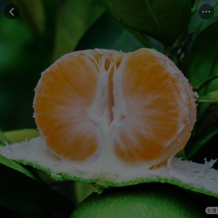
Những người đã mua cảm thấy
"Hương vị tuyệt vời"
Những người đã mua đánh giá
"Trọng lượng đủ"
1
/
5