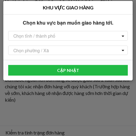
khai bán hàng được chấp nhận khi khách hàng đặt hàng.
KHU VỰC GIAO HÀNG
- Thời gian giao hàng tùy vào sự lựa chọn của khách hàng khi
đặt hàng.
Chọn khu vực bạn muốn giao hàng tới.
Lưu ý
:
Chọn tỉnh / thành phố
- Trường hợp khách hàng vắng mặt khi nhận sản phẩm, nhân
viên giao hàng sẽ liên hệ với quý khách qua số điện thoại để
Chọn phường / Xã
giao thêm 1 lần nữa. Nhưng khách hàng vắng mặt tại địa chỉ
nhận hàng sau 2 lần sẽ được coi như bỏ nhận hàng
CẬP NHẬT
- Đối với sản phẩm [Nhập trực tiếp], sản phẩm sẽ được đặt
bên nước ngoài nên đơn hàng sẽ được giao sau 2 tuần sau khi
chúng tôi xác nhận đơn hàng với quý khách (Trường hợp hàng
về sớm, khách hàng sẽ nhận được hàng sớm hơn thời gian dự
kiến)
Kiểm tra tình trạng đơn hàng