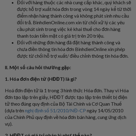
Đối với hàng thuộc các nhà cung cấp khác, quý khách sẽ
được hỗ trợ xuất hóa đơn trong vòng 14 ngày kể từ thời
điểm nhận hàng thành công và không phát sinh nhu cầu
đổi trả.
BinhdienOnline.com
xin từ chối xử lý các yêu
cầu phát sinh trong việc kê khai thuế cho đơn hàng
thanh toán tiền mặt có giá trị trên 20 triệu.
Đối với những đơn hàng đã đặt hàng thành công và
chưa điền thông tin hóa đơn BinhdienOnline xin phép
được từ chối hỗ trợ xuất/ điều chỉnh thông tin hóa đơn.
II. Một số câu hỏi thường gặp:
1. Hóa đơn điện tử (HĐĐT) là gì?
Hoá đơn điện tử là 1 trong 3 hình thức Hóa đơn. Thay vì Hóa
đơn tạo lập trên giấy, HĐĐT được tạo lập trên thiết bị điện
tử theo đúng quy định của Bộ Tài Chính và Cơ Quan Thuế
(dựa trên
nghị định số 51/2010/NĐ-CP
ngày 14/05/2010
của Chính Phủ quy định về hóa đơn bán hàng, cung ứng dịch
vụ).
2. HĐĐT có giá trị pháp lý như thế nào?