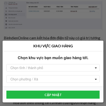
BinhdienOnline cam kết hóa đơn điện tử này có giá trị tương
đương như hóa đơn giấy theo
thông tư số 32/2011/TT-
KHU VỰC GIAO HÀNG
BTC
của Bộ Tài Chính.
Chọn khu vực bạn muốn giao hàng tới.
Lưu ý:
Đối với hàng do BinhdienOnline Trading cung cấp, quý
Chọn tỉnh / thành phố
khách sẽ nhận được hóa đơn điện tử được lưu tại mục
BinhdienOnline của tôi "
Hóa đơn VAT tương ứng của mã
Chọn phường / Xã
đơn hàng
". Quý khách vui lòng nhận hóa đơn bằng cách
click “
Tải xuống
” đính kèm và mở file trực tiếp từ thư
mục đã tải về máy. Nếu quý khách không nhập thông
CẬP NHẬT
tin xuất hóa đơn
BinhdienOnline.com
sẽ mặc định xuất
hóa đơn theo thông tin cá nhân của người nhận hàng .